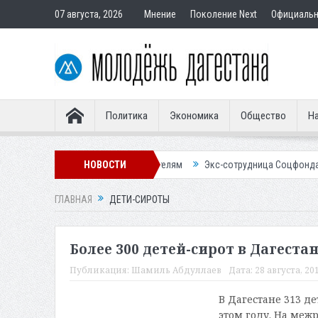
07 августа, 2026
Мнение
Поколение Next
Официаль
Политика
Экономика
Общество
На
ир подставным покупателям
НОВОСТИ
Экс-сотрудница Соцфонда получила срок
ГЛАВНАЯ
ДЕТИ-СИРОТЫ
Более 300 детей-сирот в Дагестан
Публикация:
Шамиль Абдуллаев
Дата:
28 августа, 201
В Дагестане 313 д
этом году. На ме