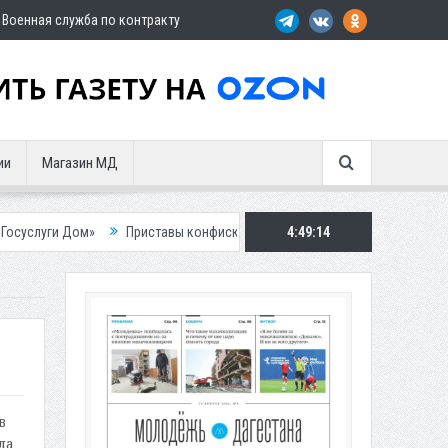
Военная служба по контракту
ии
Магазин МД
»
Приставы конфисковали двух бурых медведей у жителя Дагестана
4:49:15
в
ла