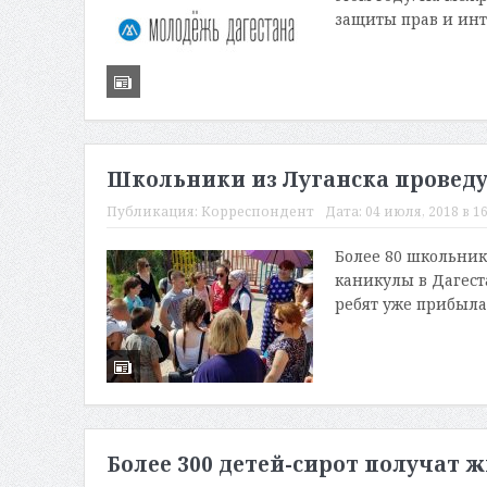
защиты прав и инт
Школьники из Луганска проведу
Публикация:
Корреспондент
Дата:
04 июля, 2018 в 16
Более 80 школьник
каникулы в Дагеста
ребят уже прибыла 
Более 300 детей-сирот получат ж