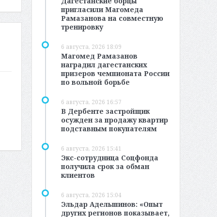
Дагестанские борцы
пригласили Магомеда
Рамазанова на совместную
тренировку
6 августа, 2026 18:09
Магомед Рамазанов
наградил дагестанских
призеров чемпионата России
по вольной борьбе
6 августа, 2026 16:57
В Дербенте застройщик
осужден за продажу квартир
подставным покупателям
6 августа, 2026 15:41
Экс-сотрудница Соцфонда
получила срок за обман
клиентов
6 августа, 2026 15:04
Эльдар Адельшинов: «Опыт
других регионов показывает,