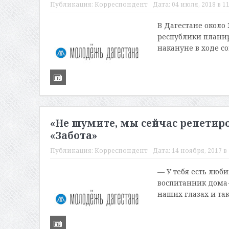
Публикация:
Корреспондент
Дата:
04 июля, 2018 в 11
В Дагестане около
республики планир
накануне в ходе со
«Не шумите, мы сейчас репетир
«Забота»
Публикация:
Корреспондент
Дата:
14 ноября, 2017 в 
— У тебя есть люб
воспитанник дома-
наших глазах и так