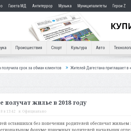
но
Газета МД
Антитеррор
Музыка
Муниципалитеты
Герои Z
ука
Происшествия
Спорт
Культура
Авто
Технолог
 за обман клиентов
Жителей Дагестана приглашает в «Госуслуги Дом
е получат жилье в 2018 году
8 в 13:42
в:
Официально
етей оставшихся без попечения родителей обеспечат жильем 
жрегиональном форуме приемных родителей начальник отде