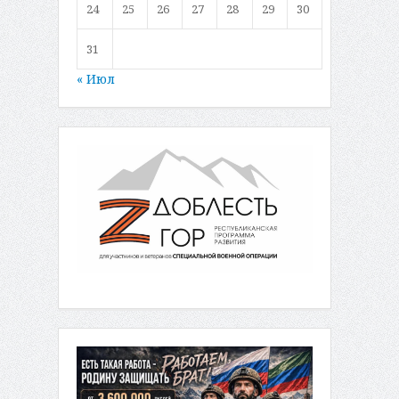
24
25
26
27
28
29
30
31
« Июл