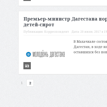
Премьер-министр Дагестана по
детей-сирот
Публикация:
Корреспондент
Дата:
20 июля, 2017 в 19
В Махачкале состо
Дагестан, в ходе к
оставшихся без поп
1
2