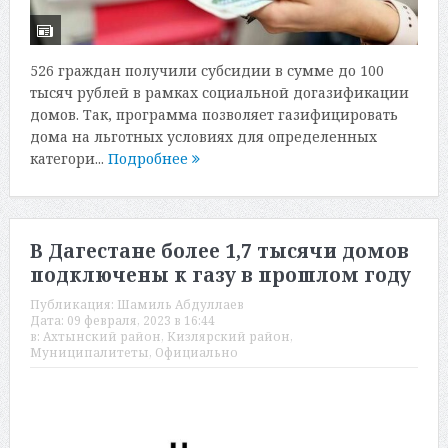
526 граждан получили субсидии в сумме до 100
тысяч рублей в рамках социальной догазификации
домов. Так, программа позволяет газифицировать
дома на льготных условиях для определенных
категори...
Подробнее
В Дагестане более 1,7 тысячи домов
подключены к газу в прошлом году
Публикация:
Шамиль Абдуллаев
Дата:
09 февраля, 2023 в 16:44
в:
Ахтынский район
,
Кизлярский район
,
Муниципалитеты
,
Официально