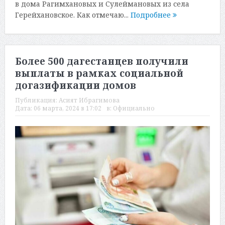
в дома Рагимхановых и Сулеймановых из села
Герейхановское. Как отмечаю...
Подробнее
Более 500 дагестанцев получили
выплаты в рамках социальной
догазификации домов
Публикация:
Асият Ибрагимова
Дата:
06 марта, 2024 в 17:02
в:
Официально