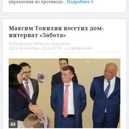
управления по противоде...
Подробнее
Максим Топилин посетил дом-
интернат «Забота»
Публикация:
Шамиль Абдуллаев
Дата:
06 октября, 2018 в 17:56
в:
Официально