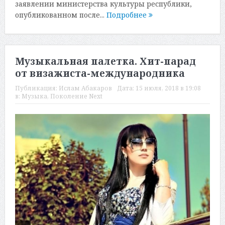
заявлении министерства культуры республики,
опубликованном после...
Подробнее
Музыкальная палетка. Хит-парад
от визажиста-международника
Публикация:
Ислам Абакаров
Дата:
15 июля, 2018 в 19:08
в:
Музыка
,
Поколение Next