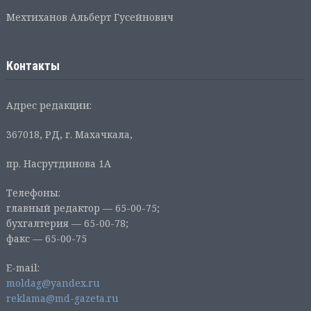
Мехтиханов Альберт Гусейнович
Контакты
Адрес редакции:
367018, РД, г. Махачкала,
пр. Насрутдинова 1А
Телефоны:
главный редактор — 65-00-75;
бухгалтерия — 65-00-78;
факс — 65-00-75
E-mail:
moldag@yandex.ru
reklama@md-gazeta.ru