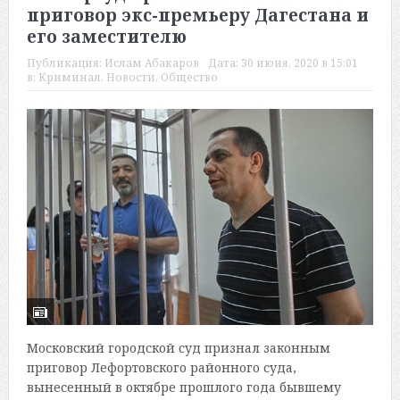
приговор экс-премьеру Дагестана и
его заместителю
Публикация:
Ислам Абакаров
Дата:
30 июня, 2020 в 15:01
в:
Криминал
,
Новости
,
Общество
Московский городской суд признал законным
приговор Лефортовского районного суда,
вынесенный в октябре прошлого года бывшему