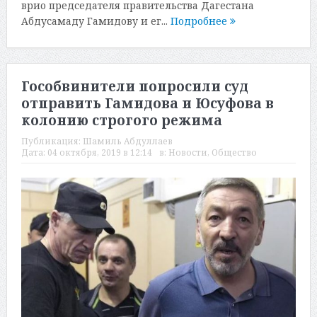
врио председателя правительства Дагестана
Абдусамаду Гамидову и ег...
Подробнее
Гособвинители попросили суд
отправить Гамидова и Юсуфова в
колонию строгого режима
Публикация:
Шамиль Абдуллаев
Дата:
04 октября, 2019 в 12:14
в:
Новости
,
Общество