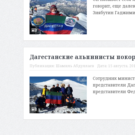
говорит, еще дале
Зиябутин Гаджимир
Дагестанские альпинисты покор
Публикация:
Шамиль Абдуллаев
Дата:
15 августа, 201
Сотрудник минист
представители Даг
представители Фед