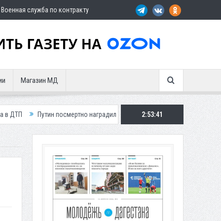
Военная служба по контракту
ии
Магазин МД
ин посмертно наградил замглавы Шамильского района
2:53:43
Три автомобил