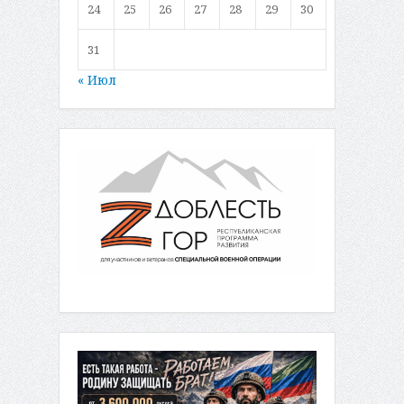
24
25
26
27
28
29
30
31
« Июл