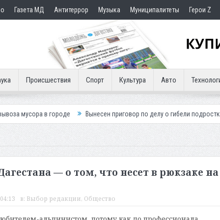
но
Газета МД
Антитеррор
Музыка
Муниципалитеты
Герои Z
ука
Происшествия
Спорт
Культура
Авто
Технолог
 городе
Вынесен приговор по делу о гибели подростка в ДТП
Пут
агестана — о том, что несет в рюкзаке на
04:13
в:
Выбор редакции
,
Общество
любителем-альпинистом, потому как до профессионала,