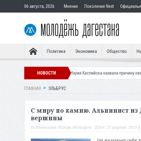
06 августа, 2026
Мнение
Поколение Next
Официаль
Политика
Экономика
Общество
На
ивности клещей
НОВОСТИ
Мэрия Каспийска назвала причину невывоза мусора в
ГЛАВНАЯ
ЭЛЬБРУС
С миру по камню. Альпинист из Д
вершины
Публикация:
Ислам Абакаров
Дата:
23 апреля, 2019 в 
Он называет себя 