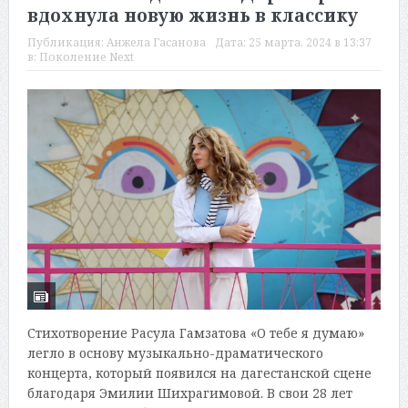
вдохнула новую жизнь в классику
Публикация:
Анжела Гасанова
Дата:
25 марта, 2024 в 13:37
в:
Поколение Next
Стихотворение Расула Гамзатова «О тебе я думаю»
легло в основу музыкально-драматического
концерта, который появился на дагестанской сцене
благодаря Эмилии Шихрагимовой. В свои 28 лет