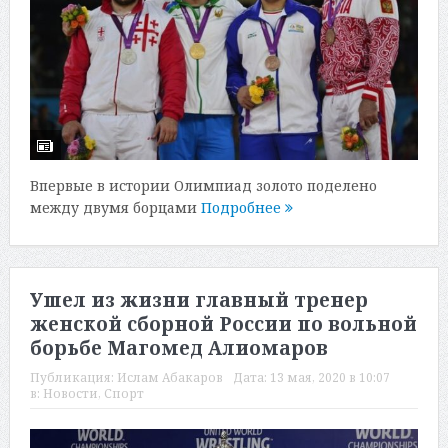
Впервые в истории Олимпиад золото поделено
между двумя борцами
Подробнее
Ушел из жизни главный тренер
женской сборной России по вольной
борьбе Магомед Алиомаров
Публикация:
Ислам Абакаров
Дата:
13 мая, 2020 в 10:07
в:
Новости
,
Спорт