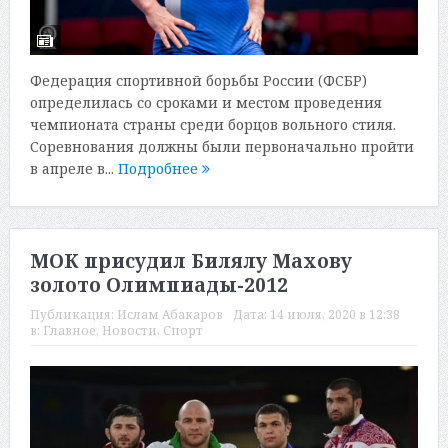
Федерация спортивной борьбы России (ФСБР)
определилась со сроками и местом проведения
чемпионата страны среди борцов вольного стиля.
Соревнования должны были первоначально пройти
в апреле в...
Подробнее
МОК присудил Билялу Махову
золото Олимпиады-2012
Публикация:
Ислам Абакаров
Дата:
14 июля, 2020 в 12:38
в:
Главное
,
Новости
,
Спорт