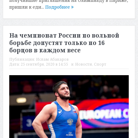
получившие приглашения на Олимпиаду в Париже,
пришли к еди...
Подробнее
На чемпионат России по вольной
борьбе допустят только по 16
борцов в каждом весе
Публикация:
Ислам Абакаров
Дата:
25 сентября, 2020 в 14:55
в:
Новости
,
Спорт