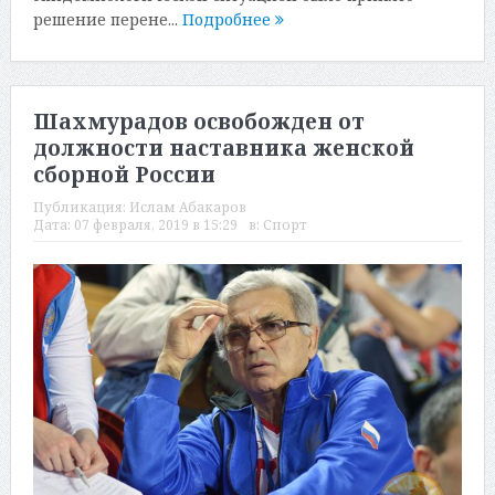
решение перене...
Подробнее
Шахмурадов освобожден от
должности наставника женской
сборной России
Публикация:
Ислам Абакаров
Дата:
07 февраля, 2019 в 15:29
в:
Спорт