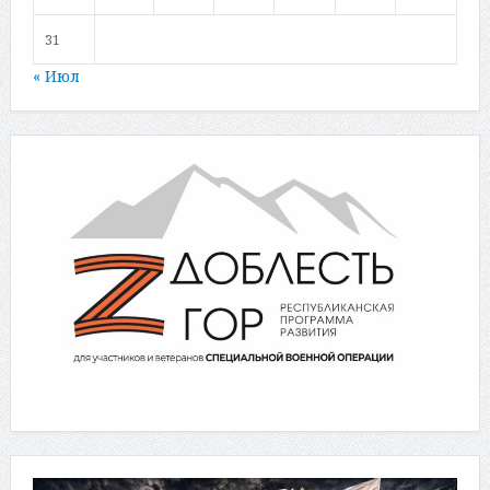
31
« Июл