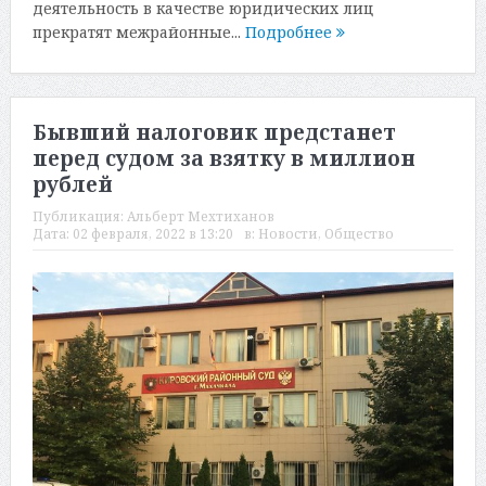
деятельность в качестве юридических лиц
прекратят межрайонные...
Подробнее
Бывший налоговик предстанет
перед судом за взятку в миллион
рублей
Публикация:
Альберт Мехтиханов
Дата:
02 февраля, 2022 в 13:20
в:
Новости
,
Общество