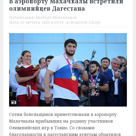
В аэропорту Махачкалы встретили
олимпийцев Дагестана
Публикация:
Альберт Мехтиханов
Дата:
10 августа, 2021 в 19:53
в:
Новости
,
Спорт
Сотни болельщиков приветствовали в аэропорту
Махачкалы прибывших на родину участников
Олимпийских игр в Токио. Со словами
благодарности к дагестанским атлетам обратился