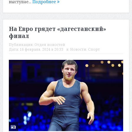
выступае...
Подробнее
На Евро грядет «дагестанский»
финал
Публикация:
Отдел новостей
Дата:
16 февраля, 2024 в 20:33
в:
Новости
,
Спорт