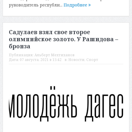
руководитель республи...
Подробнее
Садулаев взял свое второе
олимпийское золото. У Рашидова –
бронза
Публикация:
Альберт Мехтиханов
Дата:
07 августа, 2021 в 15:42
в:
Новости
,
Спорт