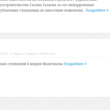
достроительства Гасана Газаева за его некорректные
публичных слушаниях по внесению изменени...
Подробнее
 20:54
в:
Видео
,
Главное
,
Общество
чных слушаний в мэрии Махачкалы
Подробнее