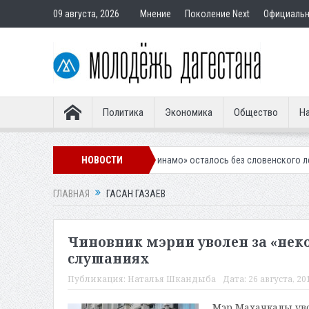
09 августа, 2026
Мнение
Поколение Next
Официаль
Политика
Экономика
Общество
На
Махачкалинское «Динамо» осталось без словенского легионера
НОВОСТИ
В
ГЛАВНАЯ
ГАСАН ГАЗАЕВ
Чиновник мэрии уволен за «не
слушаниях
Публикация:
Наталья Шкандыба
Дата:
26 августа, 20
Мэр Махачкалы уво