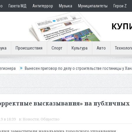
но
Газета МД
Антитеррор
Музыка
Муниципалитеты
Герои Z
ука
Происшествия
Спорт
Культура
Авто
Технолог
ынесен приговор по делу о строительстве гостиницы у Ханагского водоп
корректные высказывания» на публичных
19 в 18:39
в:
Новости
,
Общество
лил заместителя начальника городского управления