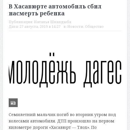
В Хасавюрте автомобиль сбил
насмерть ребенка
Публикация:
Наталья Шкандыба
Дата:
27 августа, 2019 в 14:27
в:
Новости
,
Общество
Семилетний мальчик погиб во вторник утром под
колесами автомобиля. ДТП произошло на первом
километре дороги «Хасавюрт — Тлох». По