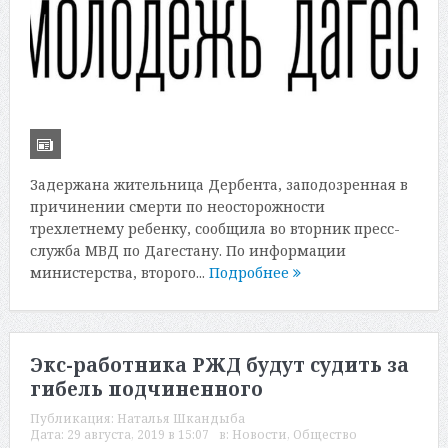
Задержана жительница Дербента, заподозренная в
причинении смерти по неосторожности
трехлетнему ребенку, сообщила во вторник пресс-
служба МВД по Дагестану. По информации
министерства, второго...
Подробнее
Экс-работника РЖД будут судить за
гибель подчиненного
Публикация:
Наталья Шкандыба
Дата:
29 августа, 2019 в 15:07
в:
Новости
,
Общество