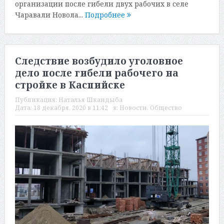
организации после гибели двух рабочих в селе
Чаравали Новола...
Подробнее
Следствие возбудило уголовное
дело после гибели рабочего на
стройке в Каспийске
Публикация:
Наталья Шкандыба
Дата:
18 декабря, 2020 в 11:42
в:
Новости
,
Общество