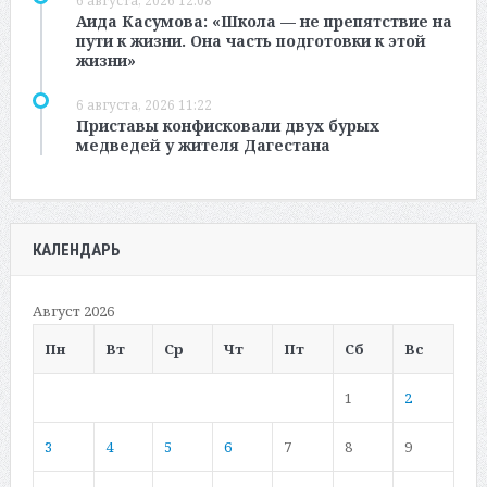
6 августа, 2026 12:08
Аида Касумова: «Школа — не препятствие на
пути к жизни. Она часть подготовки к этой
жизни»
6 августа, 2026 11:22
Приставы конфисковали двух бурых
медведей у жителя Дагестана
КАЛЕНДАРЬ
Август 2026
Пн
Вт
Ср
Чт
Пт
Сб
Вс
1
2
3
4
5
6
7
8
9