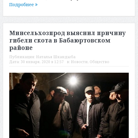
Подробнее
Минсельхозпрод выяснил причину
гибели скота в Бабаюртовском
районе
Публикация:
Наталья Шкандыба
Дата:
30 января, 2020 в 12:57
в:
Новости
,
Общество