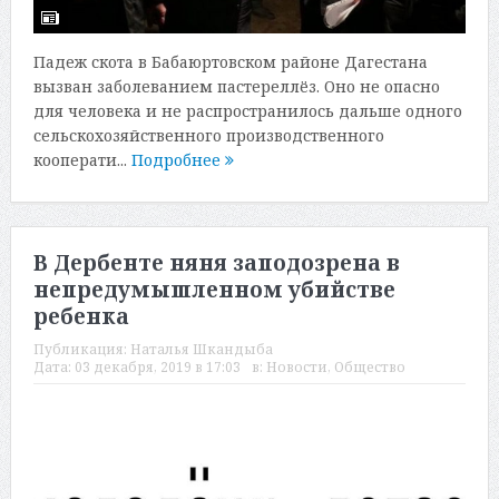
Падеж скота в Бабаюртовском районе Дагестана
вызван заболеванием пастереллёз. Оно не опасно
для человека и не распространилось дальше одного
сельскохозяйственного производственного
кооперати...
Подробнее
В Дербенте няня заподозрена в
непредумышленном убийстве
ребенка
Публикация:
Наталья Шкандыба
Дата:
03 декабря, 2019 в 17:03
в:
Новости
,
Общество