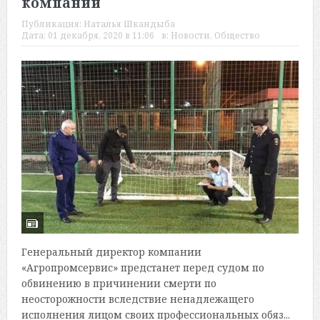
компании
Публикация:
Наталья Шкандыба
Дата:
01 декабря, 2020 в 11:06
в:
Новости
,
Общество
Генеральный директор компании
«Агропромсервис» предстанет перед судом по
обвинению в причинении смерти по
неосторожности вследствие ненадлежащего
исполнения лицом своих профессиональных обяз...