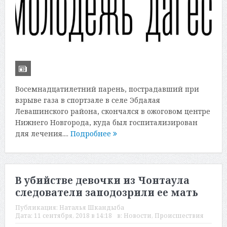
Восемнадцатилетний парень, пострадавший при
взрыве газа в спортзале в селе Эбдалая
Левашинского района, скончался в ожоговом центре
Нижнего Новгорода, куда был госпитализирован
для лечения....
Подробнее
В убийстве девочки из Чонтаула
следователи заподозрили ее мать
Публикация:
Наталья Шкандыба
Дата:
11 сентября, 2018 в 14:18
в:
Новости
,
Происшествия