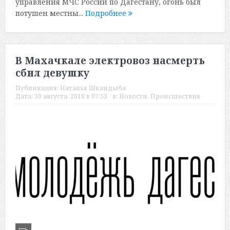
управления МЧС России по Дагестану, огонь был
потушен местны...
Подробнее
В Махачкале электровоз насмерть
сбил девушку
Публикация:
Наталья Шкандыба
Дата:
30 августа, 2018 в 07:53
в:
Новости
,
Происшествия