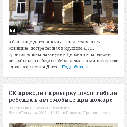
В больнице Дагестанских Огней скончалась
женщина, пострадавшая в крупном ДТП,
произошедшем накануне в Дербентском районе
республики, сообщили «Молодежке» в министерстве
здравоохранения Дагес...
Подробнее
СК проводит проверку после гибели
ребенка в автомобиле при пожаре
Публикация:
Наталья Шкандыба
Дата:
07 августа, 2018 в 14:48
в:
Новости
,
Происшествия