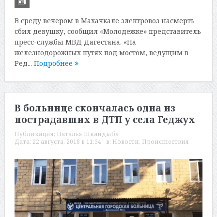
В среду вечером в Махачкале электровоз насмерть
сбил девушку, сообщил «Молодежке» представитель
пресс-службы МВД Дагестана. «На
железнодорожных путях под мостом, ведущим в
Ред...
Подробнее
В больнице скончалась одна из
пострадавших в ДТП у села Геджух
Публикация:
Наталья Шкандыба
Дата:
22 августа, 2018 в 11:54
в:
Новости
,
Происшествия