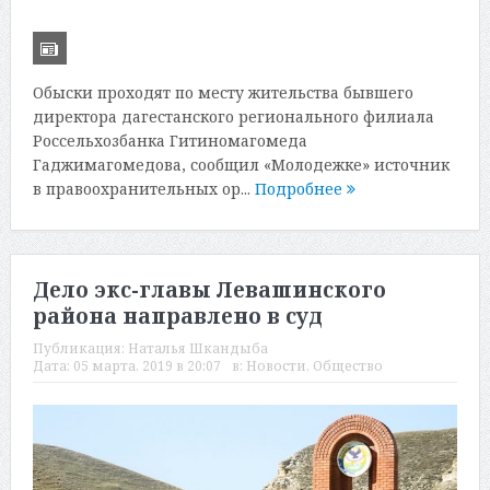
Обыски проходят по месту жительства бывшего
директора дагестанского регионального филиала
Россельхозбанка Гитиномагомеда
Гаджимагомедова, сообщил «Молодежке» источник
в правоохранительных ор...
Подробнее
Дело экс-главы Левашинского
района направлено в суд
Публикация:
Наталья Шкандыба
Дата:
05 марта, 2019 в 20:07
в:
Новости
,
Общество