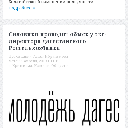
Ходатайство об изменении подсудности...
Подробнее
Силовики проводят обыск у экс-
директора дагестанского
Россельхозбанка
Публикация:
Асият Ибрагимова
Дата:
11 апреля, 2019 в 11:19
в:
Криминал
,
Новости
,
Общество