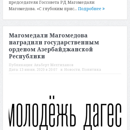
председателя Госсовета РД Магомедали
Магомедова. «С глубоким прис...
Подробнее
Магомедали Магомедова
наградили государственным
орденом Азербайджанской
Республики
Публикация:
Альберт Мехтиханов
Дата:
13 июня, 2020 в 20:07
в:
Новости
,
Политика