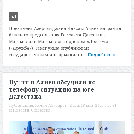
Президент Азербайджана Ильхам Алиев наградил
бывшего председателя Госсовета Дагестана
Магомедали Магомедова орденом «Достлуг»
(«Дружба»). Текст указа опубликован
государственным информационн...
Подробнее
Путин и Алиев обсудили по
телефону ситуацию на юге
Дагестана
Публикация:
Ислам Абакаров
Дата:
18 мая, 2020 в 20:31
в:
Новости
,
Общество