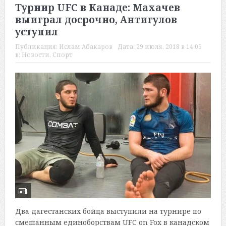
Турнир UFC в Канаде: Махачев
выиграл досрочно, Антигулов
уступил
Публикация:
Ислам Абакаров
Дата:
29 июля, 2018 в 14:05
в:
Новости
,
Спорт
Два дагестанских бойца выступили на турнире по
смешанным единоборствам UFC on Fox в канадском