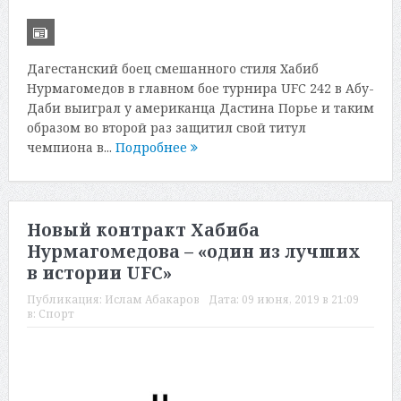
Дагестанский боец смешанного стиля Хабиб
Нурмагомедов в главном бое турнира UFC 242 в Абу-
Даби выиграл у американца Дастина Порье и таким
образом во второй раз защитил свой титул
чемпиона в...
Подробнее
Новый контракт Хабиба
Нурмагомедова – «один из лучших
в истории UFC»
Публикация:
Ислам Абакаров
Дата:
09 июня, 2019 в 21:09
в:
Спорт