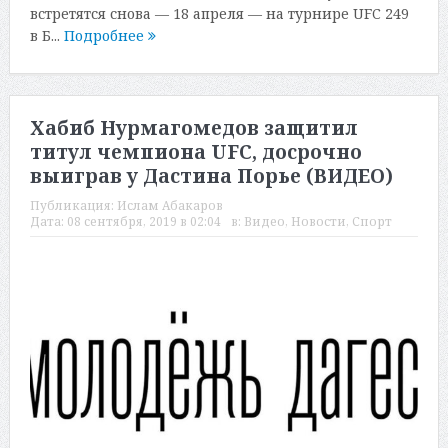
встретятся снова — 18 апреля — на турнире UFC 249
в Б...
Подробнее
Хабиб Нурмагомедов защитил
титул чемпиона UFC, досрочно
выиграв у Дастина Порье (ВИДЕО)
Публикация:
Ислам Абакаров
Дата:
08 сентября, 2019 в 02:04
в:
Видео
,
Новости
,
Спорт