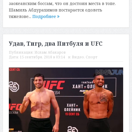
заокеанским боссам, что он достоин места в топе.
Шамиль Абдурахимов постарается одолеть
тяжелове...
Подробнее
Удав, Тигр, два Питбуля и UFC
Публикация:
Ислам Абакаров
Дата:
15 сентября, 2018 в 03:14
в:
Видео
,
Спорт