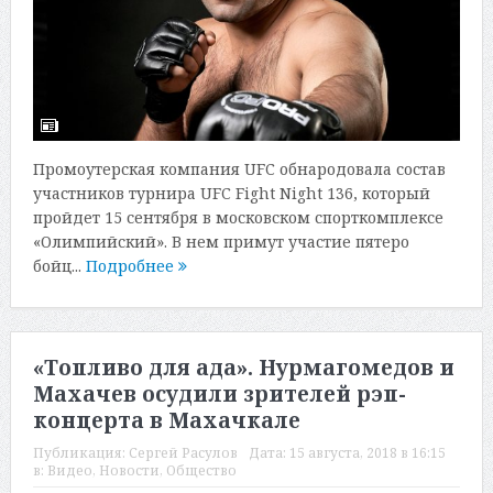
Промоутерская компания UFC обнародовала состав
участников турнира UFC Fight Night 136, который
пройдет 15 сентября в московском спорткомплексе
«Олимпийский». В нем примут участие пятеро
бойц...
Подробнее
«Топливо для ада». Нурмагомедов и
Махачев осудили зрителей рэп-
концерта в Махачкале
Публикация:
Сергей Расулов
Дата:
15 августа, 2018 в 16:15
в:
Видео
,
Новости
,
Общество