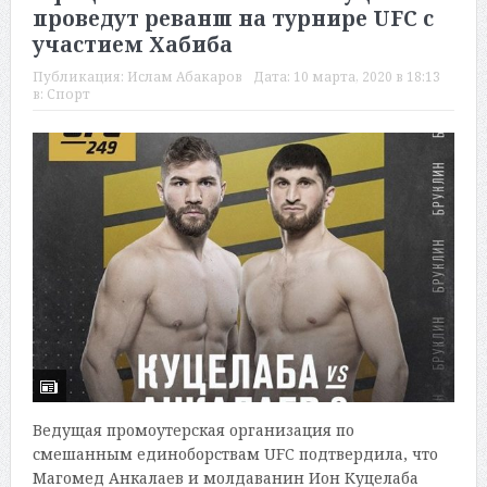
проведут реванш на турнире UFC с
участием Хабиба
Публикация:
Ислам Абакаров
Дата:
10 марта, 2020 в 18:13
в:
Спорт
Ведущая промоутерская организация по
смешанным единоборствам UFC подтвердила, что
Магомед Анкалаев и молдаванин Ион Куцелаба