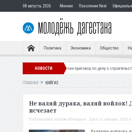
08 августа, 2026
Мнение
Поколение Next
Официаль
Политика
Экономика
Общество
На
о легионера
Вынесен приговор по делу о строительстве гостиницы у
НОВОСТИ
ГЛАВНАЯ
КИЙГИЗ
Не валяй дурака, валяй войлок!
исчезает
Публикация:
Ислам Абакаров
Дата:
11 января, 2020 в 
Валяние войлока и