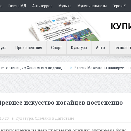
но
Газета МД
Антитеррор
Музыка
Муниципалитеты
Герои Z
ука
Происшествия
Спорт
Культура
Авто
Технолог
 Ханагского водопада
Власти Махачкалы планирует внедрить новую с
 Древнее искусство ногайцев постепенно
15:20
в:
Культура
,
Сделано в Дагестане
 изготовление из него предметов одежды, интерьера было