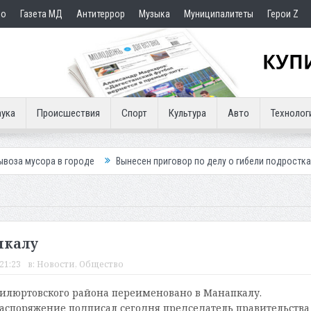
но
Газета МД
Антитеррор
Музыка
Муниципалитеты
Герои Z
ука
Происшествия
Спорт
Культура
Авто
Технолог
 в городе
Вынесен приговор по делу о гибели подростка в ДТП
П
пкалу
21:23
в:
Новости
,
Общество
илюртовского района переименовано в Манапкалу.
аспоряжение подписал сегодня председатель правительства