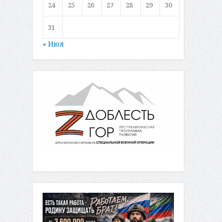
24
25
26
27
28
29
30
31
« Июл