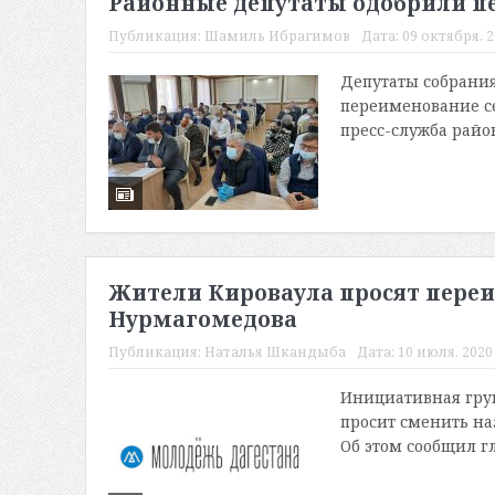
Районные депутаты одобрили п
Публикация:
Шамиль Ибрагимов
Дата:
09 октября, 2
Депутаты собрания
переименование се
пресс-служба райо
Жители Кироваула просят переи
Нурмагомедова
Публикация:
Наталья Шкандыба
Дата:
10 июля, 2020 
Инициативная груп
просит сменить на
Об этом сообщил г