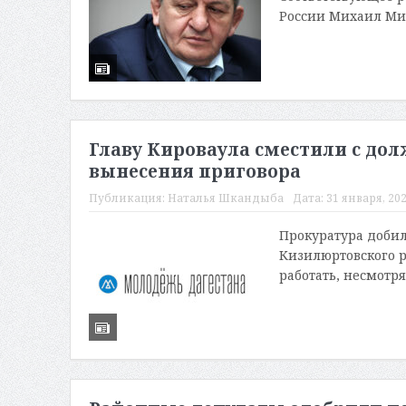
России Михаил Миш
Главу Кироваула сместили с дол
вынесения приговора
Публикация:
Наталья Шкандыба
Дата:
31 января, 202
Прокуратура добил
Кизилюртовского р
работать, несмотря