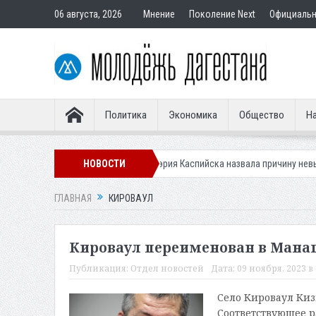
06 августа, 2026
Мнение
Поколение Next
Официаль
Политика
Экономика
Общество
На
тивности клещей
НОВОСТИ
Мэрия Каспийска назвала причину невывоза мусора
ГЛАВНАЯ
КИРОВАУЛ
Кироваул переименован в Мана
Публикация:
Отдел новостей
Дата:
09 ноября, 2023 в 
Село Кироваул Киз
Соответствующее р