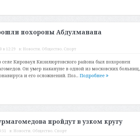
 прошли похороны Абдулманапа
 в 12:29
в:
Новости
,
Общество
,
Спорт
 селе Кироваул Кизилюртовского района был похоронен
омедов. Он умер накануне в одной из московских больниц,
онавируса и его осложнений. Поз...
Подробнее
рмагомедова пройдут в узком кругу
8:51
в:
Новости
,
Общество
,
Спорт