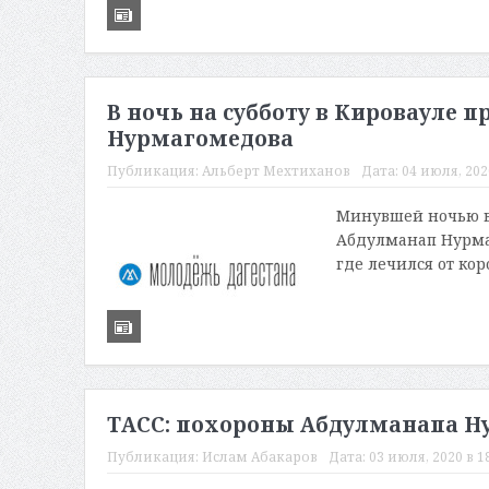
В ночь на субботу в Кировауле
Нурмагомедова
Публикация:
Альберт Мехтиханов
Дата:
04 июля, 2020
Минувшей ночью в
Абдулманап Нурмаг
где лечился от кор
ТАСС: похороны Абдулманапа Ну
Публикация:
Ислам Абакаров
Дата:
03 июля, 2020 в 1