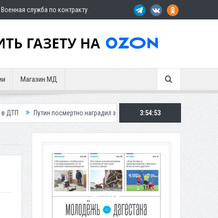
Военная служба по контракту
ии
Магазин МД
утин посмертно наградил замглавы Шамильского района
3:54:55
Три автомоби