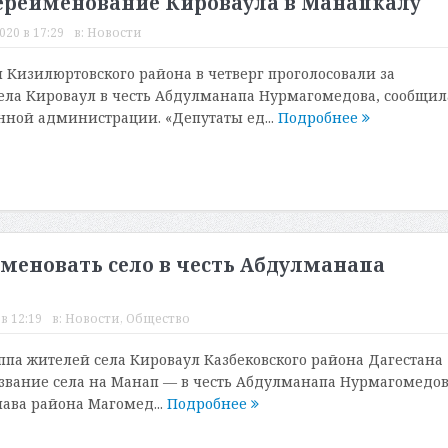
ереименование Кироваула в Манапкалу
020 в 17:29
в:
Новости
 Кизилюртовского района в четверг проголосовали за
ла Кироваул в честь Абдулманапа Нурмагомедова, сообщил
нной администрации. «Депутаты ед...
Подробнее
меновать село в честь Абдулманапа
в 12:19
в:
Новости
,
Общество
па жителей села Кироваул Казбековского района Дагестана
звание села на Манап — в честь Абдулманапа Нурмагомедов
лава района Магомед...
Подробнее