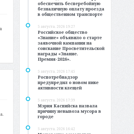
обеспечить бесперебойную
безналичную оплату проезда
в общественном транспорте
5 августа, 2026 19:27
а
Российское общество
«Знание» объявило о старте
заявочной кампании на
соискание Просветительской
награды «Знание.
Премия-2026».
5 августа, 2026 17:45
Роспотребнадзор
предупредил о новом пике
активности клещей
5 августа, 2026 17:39
Мэрия Каспийска назвала
причину невывоза мусора в
а.
городе
5 августа, 2026 16:42