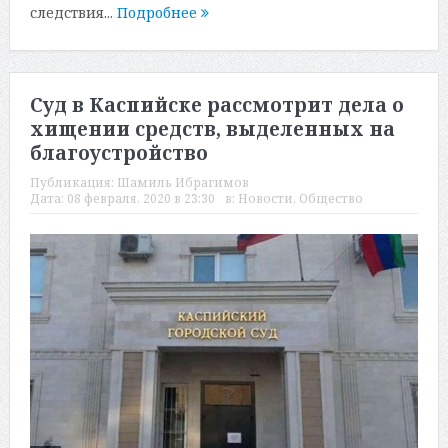
следствия...
Подробнее
Суд в Каспийске рассмотрит дела о
хищении средств, выделенных на
благоустройство
Публикация:
Шамиль Ибрагимов
Дата:
08 февраля, 2020 в 23:30
в:
Новости
,
Общество