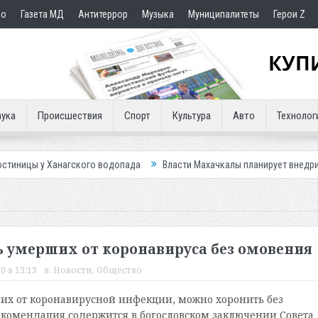
но
Газета МД
Антитеррор
Музыка
Муниципалитеты
Герои Z
ука
Происшествия
Спорт
Культура
Авто
Технолог
агского водопада
Власти Махачкалы планирует внедрить новую систе
 умерших от коронавируса без омовения
0 в 13:13
в:
Новости
,
Общество
их от коронавирусной инфекции, можно хоронить без
екомендация содержится в богословском заключении Совета