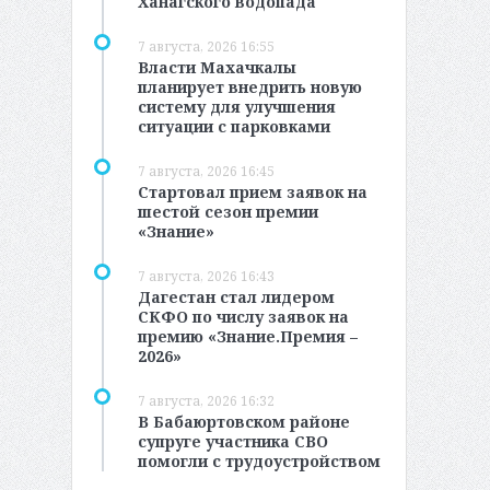
Ханагского водопада
7 августа, 2026 16:55
Власти Махачкалы
планирует внедрить новую
систему для улучшения
ситуации с парковками
7 августа, 2026 16:45
Стартовал прием заявок на
шестой сезон премии
«Знание»
7 августа, 2026 16:43
Дагестан стал лидером
СКФО по числу заявок на
премию «Знание.Премия –
2026»
7 августа, 2026 16:32
В Бабаюртовском районе
супруге участника СВО
помогли с трудоустройством