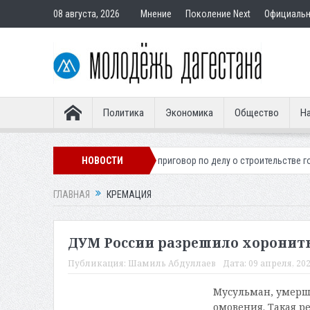
08 августа, 2026
Мнение
Поколение Next
Официаль
Политика
Экономика
Общество
На
егионера
Вынесен приговор по делу о строительстве гостиницы у Хан
НОВОСТИ
ГЛАВНАЯ
КРЕМАЦИЯ
ДУМ России разрешило хоронить
Публикация:
Шамиль Абдуллаев
Дата:
09 апреля, 202
Мусульман, умерш
омовения. Такая р