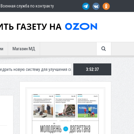
Военная служба по контракту
ии
Магазин МД
истему для улучшения ситуации с парковками
3:52:38
Махачкалинское «Дина