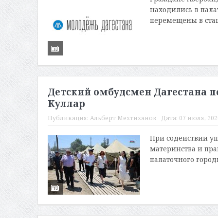
находились в пала
перемещены в ста
Детский омбудсмен Дагестана п
Куллар
Публикация:
Альберт Мехтиханов
Дата:
07 июля, 2020
При содействии уп
материнства и пра
палаточного город