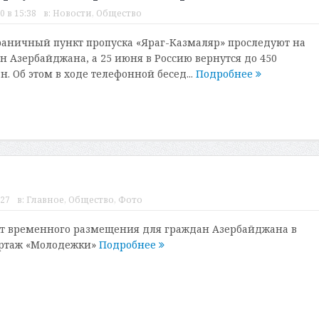
0 в 15:38
в:
Новости
,
Общество
раничный пункт пропуска «Яраг-Казмаляр» проследуют на
н Азербайджана, а 25 июня в Россию вернутся до 450
. Об этом в ходе телефонной бесед...
Подробнее
:27
в:
Главное
,
Общество
,
Фото
кт временного размещения для граждан Азербайджана в
ортаж «Молодежки»
Подробнее