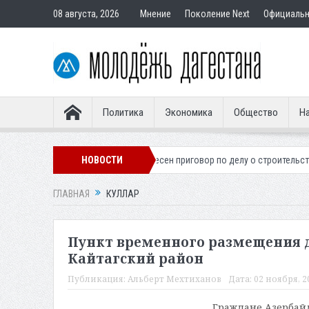
08 августа, 2026
Мнение
Поколение Next
Официаль
Политика
Экономика
Общество
На
го легионера
Вынесен приговор по делу о строительстве гостиницы 
НОВОСТИ
ГЛАВНАЯ
КУЛЛАР
Пункт временного размещения 
Кайтагский район
Публикация:
Альберт Мехтиханов
Дата:
02 ноября, 20
Граждане Азербай