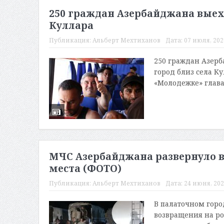
250 граждан Азербайджана выеха
Куллара
Публикация:
Альберт Мехтиханов
Дата:
07 июля, 2020
250 граждан Азерб
город близ села К
«Молодежке» глава
МЧС Азербайджана развернуло в
места (ФОТО)
Публикация:
Альберт Мехтиханов
Дата:
24 июня, 202
В палаточном горо
возвращения на р