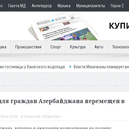
но
Газета МД
Антитеррор
Музыка
Муниципалитеты
Герои Z
ука
Происшествия
Спорт
Культура
Авто
Технолог
у Ханагского водопада
Власти Махачкалы планирует внедрить новую с
для граждан Азербайджана перемещен в
20 в 13:05
в:
Новости
,
Общество
джана, которые в ожидании возвращения на родину