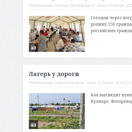
Публикация:
Альберт Мехтиханов
Дата:
23 июня, 202
Сегодня через пог
родину 250 гражда
российских граждан
Лагерь у дороги
Публикация:
Сергей Расулов
Дата:
22 июня, 2020 в 15
Как выглядит пун
Кулларе. Фотореп