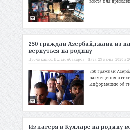
места для прибывш
250 граждан Азербайджана из па
вернуться на родину
Публикация:
Ислам Абакаров
Дата:
23 июня, 2020 в 2
250 граждан Азерб
размещения в селе
Информацию об это
Из лагеря в Кулларе на родину 