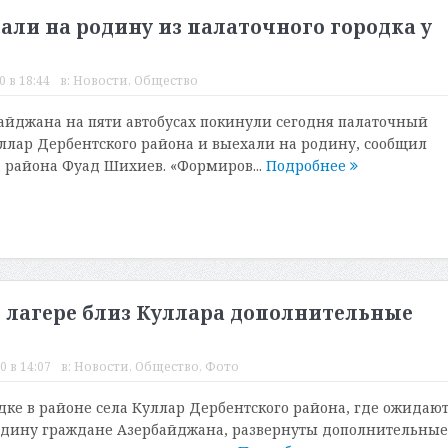
ли на родину из палаточного городка у
 в 18:44
в:
Новости
,
Общество
айджана на пяти автобусах покинули сегодня палаточный
уллар Дербентского района и выехали на родину, сообщил
 района Фуад Шихиев. «Формиров...
Подробнее
 лагере близ Куллара дополнительные
0 в 14:07
в:
Новости
,
Общество
,
Фото
дке в районе села Куллар Дербентского района, где ожидаю
одину граждане Азербайджана, развернуты дополнительные