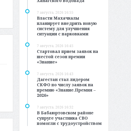
Ханагского водопада
7 августа, 2026 16:55
Власти Махачкалы
планирует внедрить новую
систему для улучшения
ситуации с парковками
7 августа, 2026 16:45
Стартовал прием заявок на
шестой сезон премии
«Знание»
7 августа, 2026 16:43
Дагестан стал лидером
СКФО по числу заявок на
премию «Знание.Премия –
2026»
7 августа, 2026 16:32
В Бабаюртовском районе
супруге участника СВО
помогли с трудоустройством