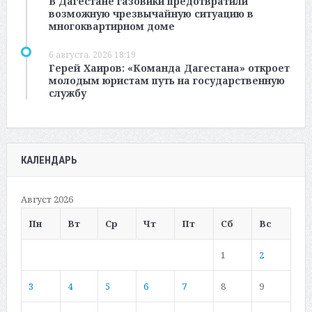
В Дагестане газовики предотвратили
возможную чрезвычайную ситуацию в
многоквартирном доме
6 августа, 2026 18:19
Герей Хаиров: «Команда Дагестана» откроет
молодым юристам путь на государственную
службу
КАЛЕНДАРЬ
Август 2026
Пн
Вт
Ср
Чт
Пт
Сб
Вс
1
2
3
4
5
6
7
8
9