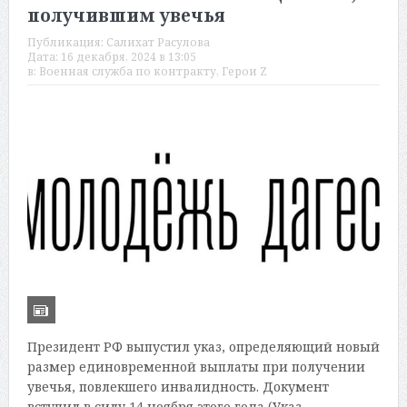
получившим увечья
Публикация:
Салихат Расулова
Дата:
16 декабря, 2024 в 13:05
в:
Военная служба по контракту
,
Герои Z
Президент РФ выпустил указ, определяющий новый
размер единовременной выплаты при получении
увечья, повлекшего инвалидность. Документ
вступил в силу 14 ноября этого года (Указ