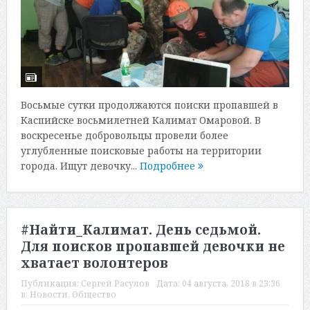
Восьмые сутки продолжаются поиски пропавшей в
Каспийске восьмилетней Калимат Омаровой. В
воскресенье добровольцы провели более
углубленные поисковые работы на территории
города. Ищут девочку...
Подробнее
#Найти_Калимат. День седьмой.
Для поисков пропавшей девочки не
хватает волонтеров
Публикация:
Сергей Расулов
Дата:
04 августа, 2018 в 23:36
в:
Новости
,
Общество