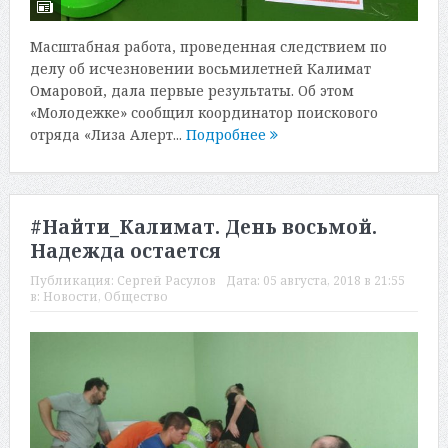
Масштабная работа, проведенная следствием по
делу об исчезновении восьмилетней Калимат
Омаровой, дала первые результаты. Об этом
«Молодежке» сообщил координатор поискового
отряда «Лиза Алерт...
Подробнее
#Найти_Калимат. День восьмой.
Надежда остается
Публикация:
Сергей Расулов
Дата:
05 августа, 2018 в 21:55
в:
Новости
,
Общество