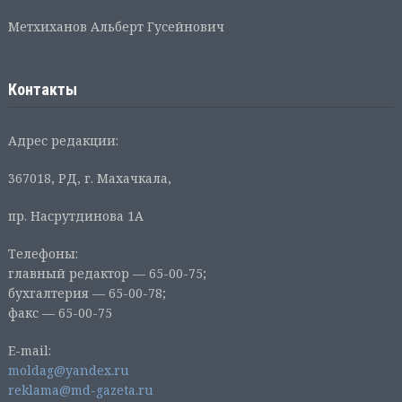
Метхиханов Альберт Гусейнович
Контакты
Адрес редакции:
367018, РД, г. Махачкала,
пр. Насрутдинова 1А
Телефоны:
главный редактор — 65-00-75;
бухгалтерия — 65-00-78;
факс — 65-00-75
E-mail:
moldag@yandex.ru
reklama@md-gazeta.ru