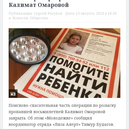
Калимат Омаровой
Публикация:
Сергей Расулов
Дата:
13 августа, 2018 в 18:58
в:
Новости
,
Общество
Поисково-спасательная часть операции по розыску
пропавшей восьмилетней Калимат Омаровой
закрыта. Об этом «Молодежке» сообщил
координатор отряда «Лиза Алерт» Тимур Будагов.