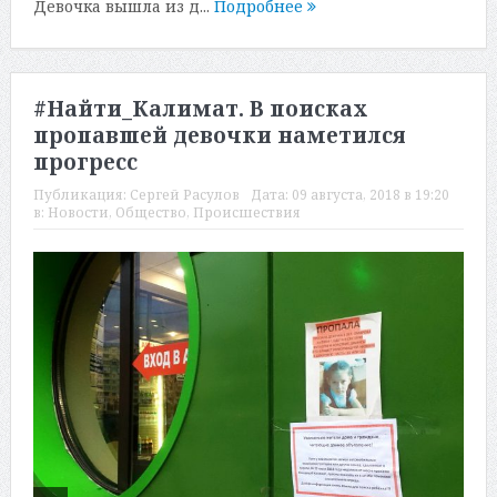
Девочка вышла из д...
Подробнее
#Найти_Калимат. В поисках
пропавшей девочки наметился
прогресс
Публикация:
Сергей Расулов
Дата:
09 августа, 2018 в 19:20
в:
Новости
,
Общество
,
Происшествия