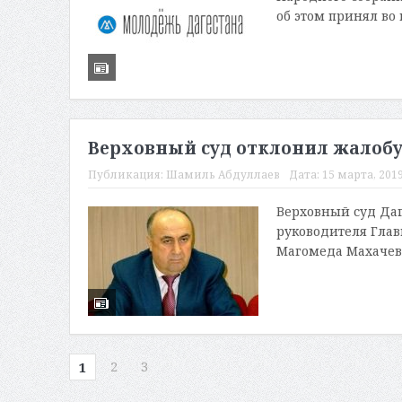
об этом принял во
Верховный суд отклонил жалобу
Публикация:
Шамиль Абдуллаев
Дата:
15 марта, 2019
Верховный суд Даг
руководителя Глав
Магомеда Махачева 
2
3
1