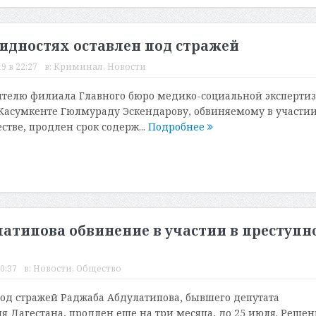
идностях оставлен под стражей
9 в 22:27
в:
Криминал
,
Новости
телю филиала Главного бюро медико-социальной эксперти
 Касумкенте Гюлмураду Эскендарову, обвиняемому в участии
тве, продлен срок содерж...
Подробнее
латипова обвинение в участии в преступ
0:37
в:
Новости
,
Общество
од стражей Раджаба Абдулатипова, бывшего депутата
я Дагестана, продлен еще на три месяца, до 25 июля. Решен