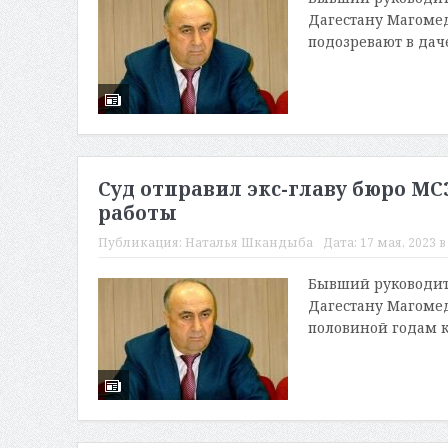
Дагестану Магомед
подозревают в даче 
Суд отправил экс-главу бюро М
работы
Публикация:
Наталья Шкандыба
Дата:
17 мая, 2023 в
Бывший руководите
Дагестану Магомед
половиной годам к