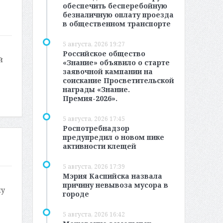
обеспечить бесперебойную
безналичную оплату проезда
в общественном транспорте
5 августа, 2026 19:27
Российское общество
й
«Знание» объявило о старте
заявочной кампании на
соискание Просветительской
награды «Знание.
Премия-2026».
5 августа, 2026 17:45
Роспотребнадзор
предупредил о новом пике
активности клещей
5 августа, 2026 17:39
Мэрия Каспийска назвала
причину невывоза мусора в
ну
городе
5 августа, 2026 16:42