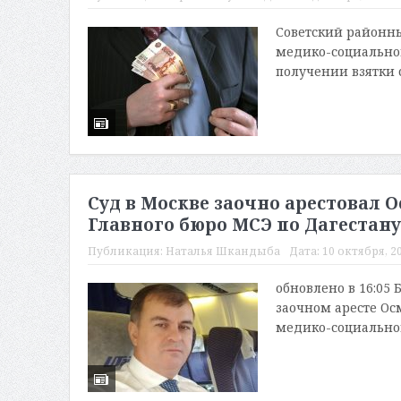
Советский районн
медико-социально
получении взятки 
Суд в Москве заочно арестовал 
Главного бюро МСЭ по Дагестану
Публикация:
Наталья Шкандыба
Дата:
10 октября, 20
обновлено в 16:05
заочном аресте Ос
медико-социальной