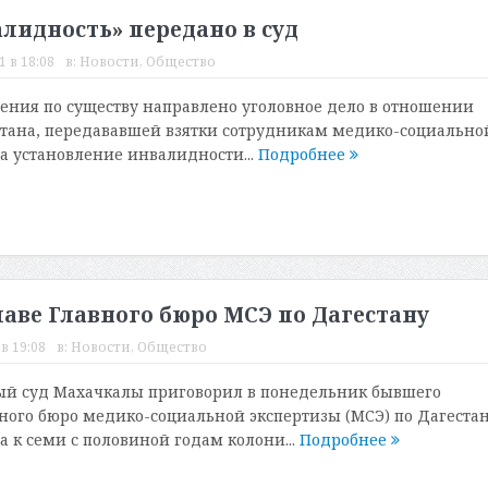
алидность» передано в суд
 в 18:08
в:
Новости
,
Общество
рения по существу направлено уголовное дело в отношении
тана, передававшей взятки сотрудникам медико-социально
за установление инвалидности...
Подробнее
аве Главного бюро МСЭ по Дагестану
в 19:08
в:
Новости
,
Общество
ый суд Махачкалы приговорил в понедельник бывшего
ного бюро медико-социальной экспертизы (МСЭ) по Дагеста
 к семи с половиной годам колони...
Подробнее