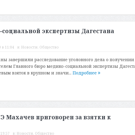
о-социальной экспертизы Дагестана
 в 11:04
в:
Новости
,
Общество
ны завершили расследование уголовного дела о получении
елем Главного бюро медико-социальной экспертизы Дагест
ым взяток в крупном и значи...
Подробнее
Э Махачев приговорен за взятки к
 19:57
в:
Новости
,
Общество