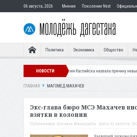
06 августа, 2026
Мнение
Поколение Next
Официаль
Политика
Экономика
Общество
На
вности клещей
Мэрия Каспийска назвала причину невывоза мусора в 
НОВОСТИ
ГЛАВНАЯ
МАГОМЕД МАХАЧЕВ
Экс-глава бюро МСЭ Махачев внов
взятки в колонии
Публикация:
Наталья Шкандыба
Дата:
01 августа, 20
Бывший руководите