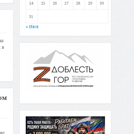
24
25
26
27
28
29
30
31
« Июл
зы
 в
ном
ие