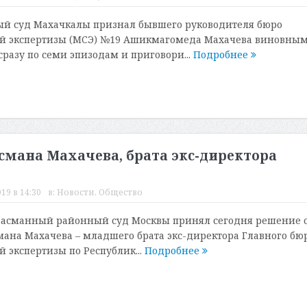
ый суд Махачкалы признал бывшего руководителя бюро
й экспертизы (МСЭ) №19 Ашикмагомеда Махачева виновным
сразу по семи эпизодам и приговори...
Подробнее
Османа Махачева, брата экс-директора
19 в 14:30
в:
Новости
,
Общество
 Басманный районный суд Москвы принял сегодня решение 
мана Махачева – младшего брата экс-директора Главного бю
 экспертизы по Республик...
Подробнее