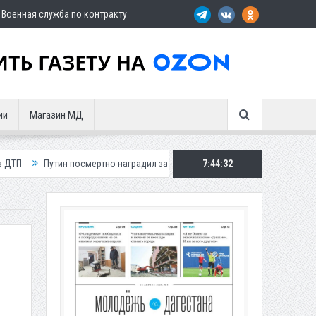
Военная служба по контракту
ии
Магазин МД
н посмертно наградил замглавы Шамильского района
7:44:33
Три автомобиля 