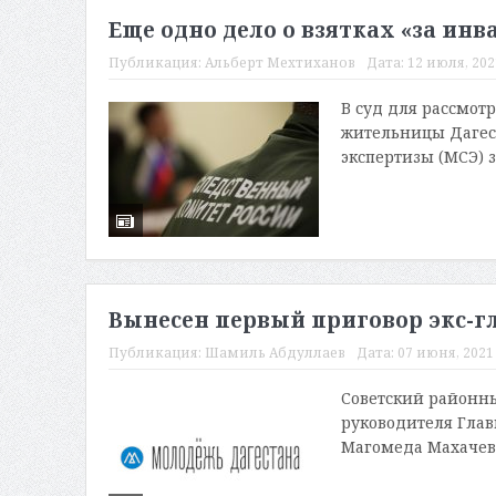
Еще одно дело о взятках «за инв
Публикация:
Альберт Мехтиханов
Дата:
12 июля, 2021
В суд для рассмот
жительницы Дагес
экспертизы (МСЭ) 
Вынесен первый приговор экс-гл
Публикация:
Шамиль Абдуллаев
Дата:
07 июня, 2021 
Советский районн
руководителя Глав
Магомеда Махачева