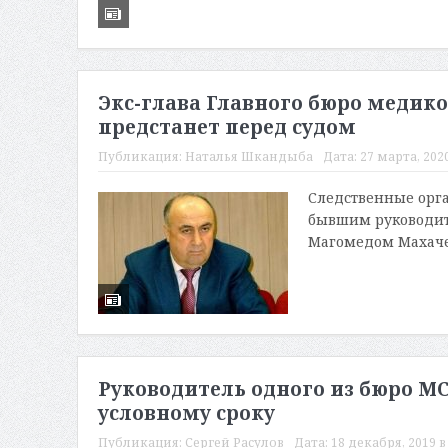
Экс-глава Главного бюро медик
предстанет перед судом
Публикация:
Наталья Шкандыба
Дата:
27 марта, 2020
Следственные орга
бывшим руководит
Магомедом Махачев
Руководитель одного из бюро МС
условному сроку
Публикация:
Сергей Расулов
Дата:
18 декабря, 2019 в