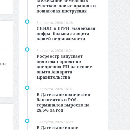
Межевание земельных
участков: новые правила и
пошаговая инструкция
5 августа, 2026 16:36
СНИЛС в ЕГРН: маленькая
цифра, большая защита
вашей недвижимости
5 августа, 2026 16:34
Росреестр запускает
пилотный проект по
ана
внедрению ИИ на основе
опыта Аппарата
Правительства
5 августа, 2026 16:31
В Дагестане количество
банкоматов и POS-
терминалов выросло на
28,6% за год
5 августа, 2026 16:29
В Дагестане вдвое