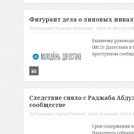
Фигурант дела о липовых инвал
Публикация:
Шамиль Абдуллаев
Дата:
30 августа, 201
Бывшему руководи
(МСЭ) Дагестана в
преступном сообщес
Следствие сняло с Раджаба Абду
сообществе
Публикация:
Сергей Расулов
Дата:
25 апреля, 2019 в 2
Срок содержания п
Народного собрани