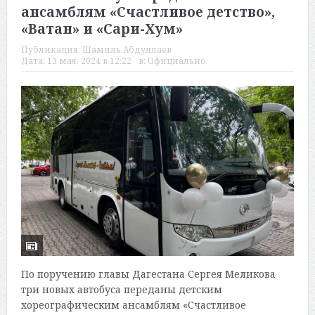
ансамблям «Счастливое детство»,
«Ватан» и «Сари-Хум»
Публикация:
Шамиль Абдуллаев
Дата:
13 мая, 2024 в 12:22
в:
Официально
По поручению главы Дагестана Сергея Меликова
три новых автобуса переданы детским
хореографическим ансамблям «Счастливое