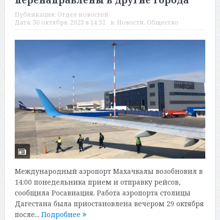
перенаправлены в другие города
Публикация:
Отдел новостей
Дата:
30 октября, 2023 в 14:52
в:
Новости
,
Общество
Международный аэропорт Махачкалы возобновил в
14:00 понедельника прием и отправку рейсов,
сообщила Росавиация. Работа аэропорта столицы
Дагестана была приостановлена вечером 29 октября
после...
Подробнее