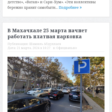
детство», «Ватан» и Сари-Хум». «Эти коллективы
бережно хранят самобытн...
Подробнее
В Махачкале 25 марта начнет
работать платная парковка
Публикация:
Шамиль Абдуллаев
Дата:
21 марта, 2024 в 16:27
в:
Официально