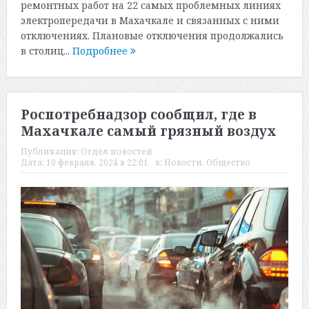
ремонтных работ на 22 самых проблемных линиях
электропередачи в Махачкале и связанных с ними
отключениях. Плановые отключения продолжались
в столиц...
Подробнее
Роспотребнадзор сообщил, где в
Махачкале самый грязный воздух
Публикация:
Отдел новостей
Дата:
10 февраля, 2024 в 22:01
в:
Новости
,
Общество