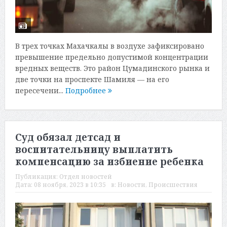
В трех точках Махачкалы в воздухе зафиксировано
превышение предельно допустимой концентрации
вредных веществ. Это район Цумадинского рынка и
две точки на проспекте Шамиля — на его
пересечени...
Подробнее
Суд обязал детсад и
воспитательницу выплатить
компенсацию за избиение ребенка
Публикация:
Отдел новостей
Дата:
08 ноября, 2023 в 10:35
в:
Новости
,
Происшествия