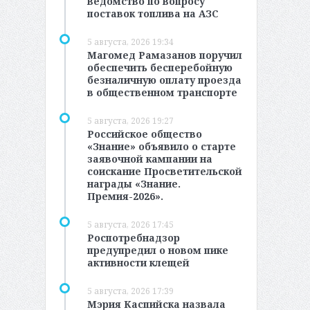
ведомство по вопросу
поставок топлива на АЗС
5 августа, 2026 19:34
Магомед Рамазанов поручил
обеспечить бесперебойную
безналичную оплату проезда
в общественном транспорте
5 августа, 2026 19:27
Российское общество
«Знание» объявило о старте
заявочной кампании на
соискание Просветительской
награды «Знание.
Премия-2026».
5 августа, 2026 17:45
Роспотребнадзор
предупредил о новом пике
активности клещей
5 августа, 2026 17:39
Мэрия Каспийска назвала