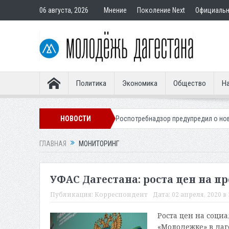
06 августа, 2026
Мнение
Поколение Next
Официаль
Политика
Экономика
Общество
На
ителя Дагестана
НОВОСТИ
Роспотребнадзор предупредил о новом пике активн
ГЛАВНАЯ
МОНИТОРИНГ
УФАС Дагестана: роста цен на п
Публикация:
Корреспондент
Дата:
02 апреля, 2020 в 
Роста цен на соци
«Молодежке» в даг