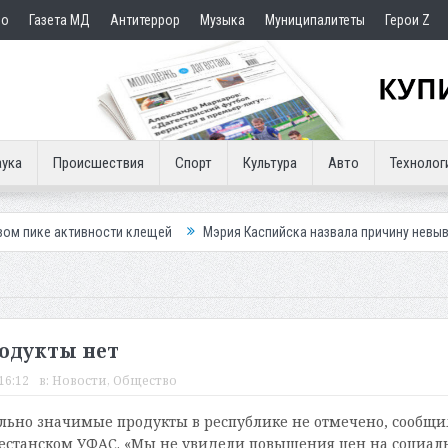
но
Газета МД
Антитеррор
Музыка
Муниципалитеты
Герои Z
ука
Происшествия
Спорт
Культура
Авто
Технолог
ости клещей
Мэрия Каспийска назвала причину невывоза мусора в го
родукты нет
16:12
в:
Новости
,
Общество
ально значимые продукты в республике не отмечено, сообщ
естанском УФАС. «Мы не увидели повышения цен на социал