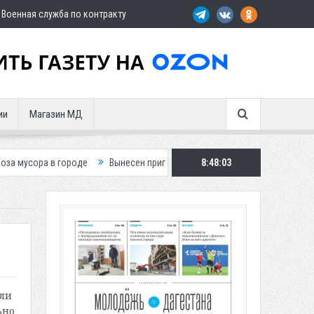
Военная служба по контракту
ии
Магазин МД
роде
Вынесен приговор по делу о гибели подростка в ДТП
8:48:05
Путин 
или
ьно