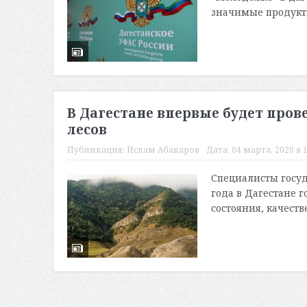
значимые продукты,
В Дагестане впервые будет пров
лесов
Публикация:
Ислам Абакаров
Дата:
04 марта, 2020 в 1
Специалисты госуд
года в Дагестане 
состояния, качест