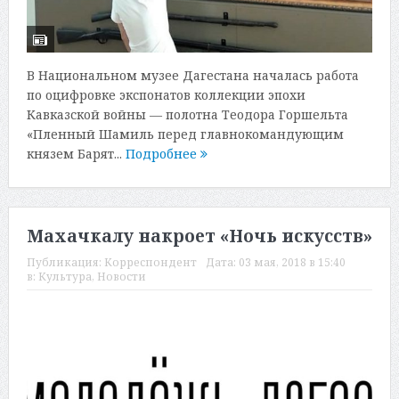
В Национальном музее Дагестана началась работа
по оцифровке экспонатов коллекции эпохи
Кавказской войны — полотна Теодора Горшельта
«Пленный Шамиль перед главнокомандующим
князем Барят...
Подробнее
Махачкалу накроет «Ночь искусств»
Публикация:
Корреспондент
Дата:
03 мая, 2018 в 15:40
в:
Культура
,
Новости