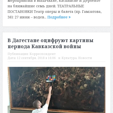
мероприятий в Махачкале, Каспийске и Дербенте
на ближайшие семь дней. ТЕАТРАЛЬНЫЕ
ПОСТАНОВКИ Театр оперы и балета (пр. Гамзатова,
38): 27 июня – водев...
Подробнее
В Дагестане оцифруют картины
периода Кавказской войны
Публикация:
Корреспондент
Дата:
12 сентября, 2018 в 16:06
в:
Культура
,
Новости