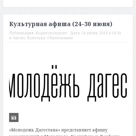
Культурная афиша (24–30 июня)
Публикация:
Корреспондент
Дата:
24 июня, 2019 в 18:30
в:
Анонс
,
Культура
,
Образование
«Молодежь Дагестана» представляет афишу