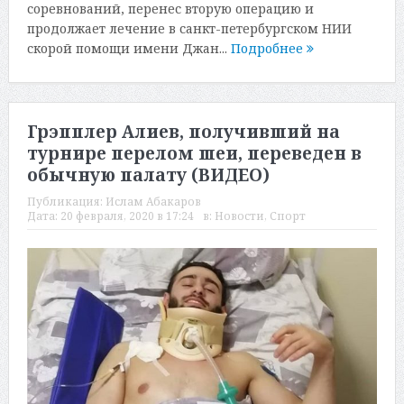
соревнований, перенес вторую операцию и
продолжает лечение в санкт-петербургском НИИ
скорой помощи имени Джан...
Подробнее
Грэпплер Алиев, получивший на
турнире перелом шеи, переведен в
обычную палату (ВИДЕО)
Публикация:
Ислам Абакаров
Дата:
20 февраля, 2020 в 17:24
в:
Новости
,
Спорт