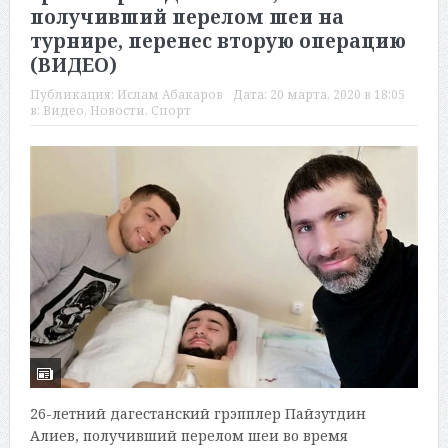
получивший перелом шеи на
турнире, перенес вторую операцию
(ВИДЕО)
Публикация:
Ислам Абакаров
Дата:
20 марта, 2020 в 18:05
в:
Видео
,
Новости
,
Спорт
26-летний дагестанский грэпплер Пайзутдин
Алиев, получивший перелом шеи во время