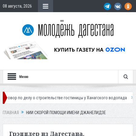
08 августа, 2026
Меню
по делу о строительстве гостиницы у Ханагского водопада
Власти М
ГЛАВНАЯ
НИИ СКОРОЙ ПОМОЩИ ИМЕНИ ДЖАНЕЛИДЗЕ
Грэпплер из Дагестана,