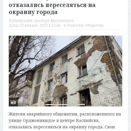
отказались переселяться на
окраину города
Публикация:
Альберт Мехтиханов
Дата:
23 января, 2023 в 15:40
в:
Новости
,
Общество
Жители аварийного общежития, расположенного на
улице Орджоникидзе в центре Каспийска,
отказались переселяться на окраину города. Свои