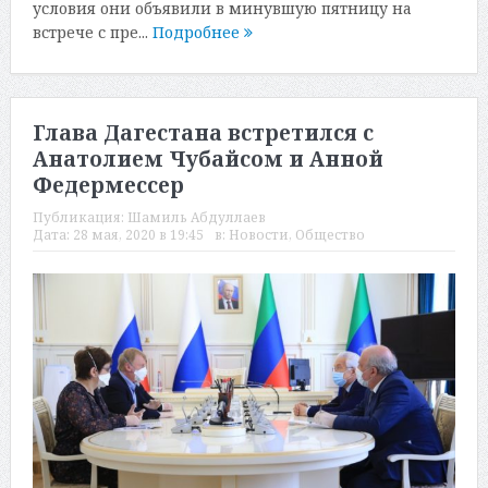
условия они объявили в минувшую пятницу на
встрече с пре...
Подробнее
Глава Дагестана встретился с
Анатолием Чубайсом и Анной
Федермессер
Публикация:
Шамиль Абдуллаев
Дата:
28 мая, 2020 в 19:45
в:
Новости
,
Общество