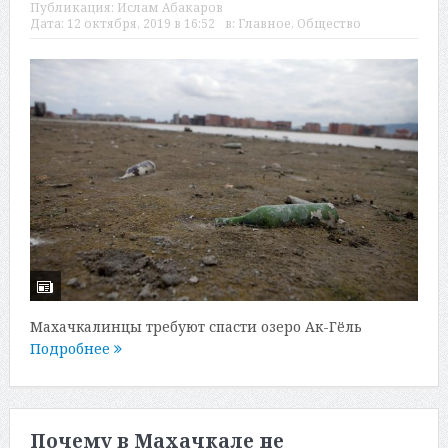
Публикация:
Ислам Абакаров
Дата:
12 октября, 2019 в 16:52
в:
Главное
,
Общество
Махачкалинцы требуют спасти озеро Ак-Гёль
Подробнее
Почему в Махачкале не