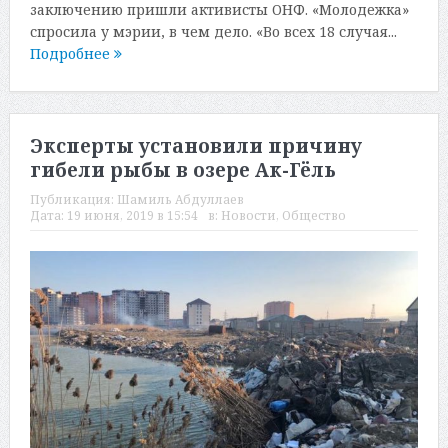
заключению пришли активисты ОНФ. «Молодежка»
спросила у мэрии, в чем дело. «Во всех 18 случая...
Подробнее
Эксперты установили причину
гибели рыбы в озере Ак-Гёль
Публикация:
Шамиль Абдуллаев
Дата:
19 июня, 2019 в 15:54
в:
Новости
,
Общество