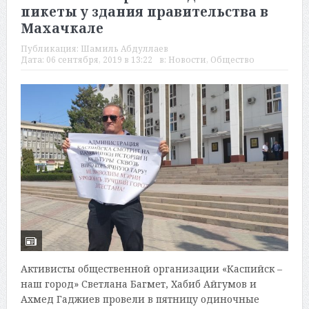
пикеты у здания правительства в
Махачкале
Публикация:
Шамиль Абдуллаев
Дата:
06 сентября, 2019 в 13:22
в:
Новости
,
Общество
Активисты общественной организации «Каспийск –
наш город» Светлана Багмет, Хабиб Айгумов и
Ахмед Гаджиев провели в пятницу одиночные