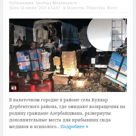
Публикация:
Альберт Мехтиханов
Дата:
24 июня, 2020 в 14:07
в:
Новости
,
Общество
,
Фото
В палаточном городке в районе села Куллар
Дербентского района, где ожидают возвращения на
родину граждане Азербайджана, развернуты
дополнительные места для прибывших сюда
медиков и психолого...
Подробнее