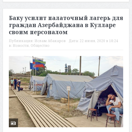
Баку усилит палаточный лагерь для
граждан Азербайджана в Кулларе
своим персоналом
Публикация:
Ислам Абакаров
Дата:
22 июня, 2020 в 18:24
в:
Новости
,
Общество