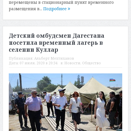
перемещены в стационарный пункт временного
размещения в...
Подробнее
Детский омбудсмен Дагестана
посетила временный лагерь в
селении Куллар
Публикация:
Альберт Мехтиханов
Дата:
07 июля, 2020 в 20:34
в:
Новости
,
Общество