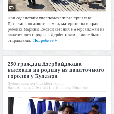
При содействии уполномоченного при главе
Дагестана по защите семьи, материнства и прав
ребенка Марины Ежовой сегодня в Азербайджан из
палаточного городка в Дербентском районе были
отправлены...
Подробнее
250 граждан Азербайджана
выехали на родину из палаточного
городка у Куллара
Публикация:
Альберт Мехтиханов
Дата:
07 июля, 2020 в 18:44
в:
Новости
,
Общество