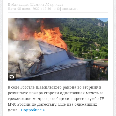
Публикация:
Шамиль Абдуллаев
Дата:
05 июля, 2022 в 13:56
в:
Официально
В селе Гоготль Шамильского района во вторник в
результате пожара сгорели одноэтажная мечеть и
трехэтажное медресе, сообщили в пресс-службе ГУ
МЧС России по Дагестану. Еще два ближайших
дома...
Подробнее