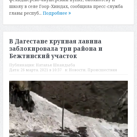
школу в селе Гоор-Хиндах, сообщила пресс-служба
главы респуб...
Подробнее
В Дагестане крупная лавина
заблокировала три района и
Бежтинский участок
Публикация:
Наталья Шкандыба
Дата:
26 марта, 2021 в 10:37
в:
Новости
,
Происшествия