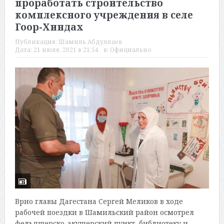
проработать строительство
комплексного учреждения в селе
Гоор-Хиндах
Публикация:
Шамиль Абдуллаев
Дата:
21 июля, 2021 в 21:54
в:
Официально
Врио главы Дагестана Сергей Меликов в ходе
рабочей поездки в Шамильский район осмотрел
фельдшерско-акушерский пункт, библиотеку и