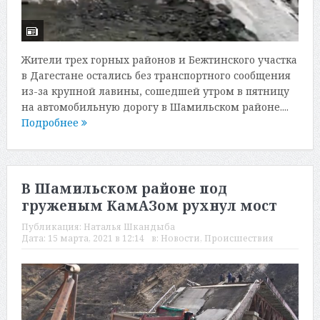
Жители трех горных районов и Бежтинского участка
в Дагестане остались без транспортного сообщения
из-за крупной лавины, сошедшей утром в пятницу
на автомобильную дорогу в Шамильском районе....
Подробнее
В Шамильском районе под
груженым КамАЗом рухнул мост
Публикация:
Наталья Шкандыба
Дата:
15 марта, 2021 в 12:14
в:
Новости
,
Происшествия