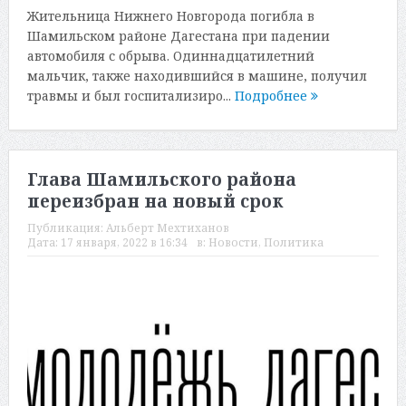
Жительница Нижнего Новгорода погибла в
Шамильском районе Дагестана при падении
автомобиля с обрыва. Одиннадцатилетний
мальчик, также находившийся в машине, получил
травмы и был госпитализиро...
Подробнее
Глава Шамильского района
переизбран на новый срок
Публикация:
Альберт Мехтиханов
Дата:
17 января, 2022 в 16:34
в:
Новости
,
Политика