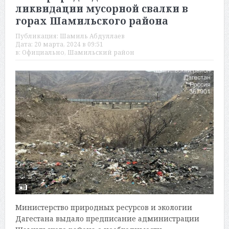
ликвидации мусорной свалки в
горах Шамильского района
Публикация:
Шамиль Абдуллаев
Дата:
20 марта, 2024 в 09:51
в:
Официально
,
Шамильский район
Министерство природных ресурсов и экологии
Дагестана выдало предписание администрации