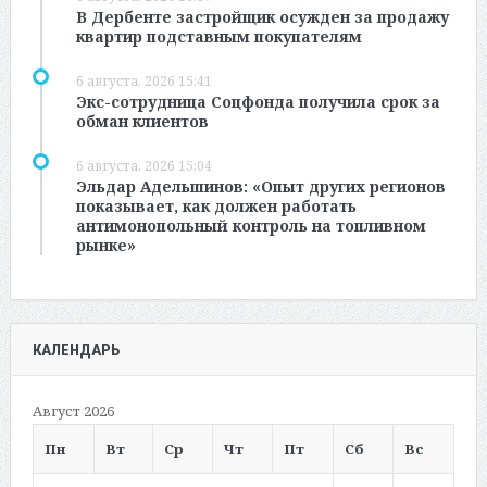
В Дербенте застройщик осужден за продажу
квартир подставным покупателям
6 августа, 2026 15:41
Экс-сотрудница Соцфонда получила срок за
обман клиентов
6 августа, 2026 15:04
Эльдар Адельшинов: «Опыт других регионов
показывает, как должен работать
антимонопольный контроль на топливном
рынке»
КАЛЕНДАРЬ
Август 2026
Пн
Вт
Ср
Чт
Пт
Сб
Вс