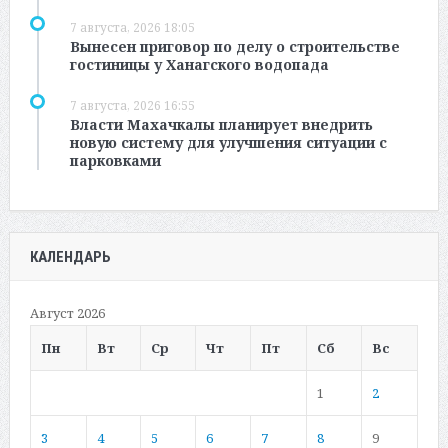
7 августа, 2026 18:05
Вынесен приговор по делу о строительстве
гостиницы у Ханагского водопада
7 августа, 2026 16:55
Власти Махачкалы планирует внедрить
новую систему для улучшения ситуации с
парковками
КАЛЕНДАРЬ
Август 2026
Пн
Вт
Ср
Чт
Пт
Сб
Вс
1
2
3
4
5
6
7
8
9