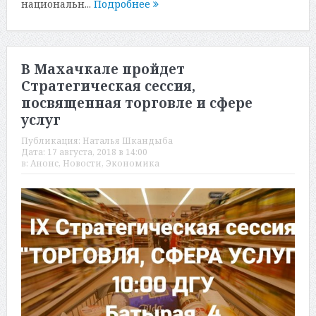
национальн...
Подробнее
В Махачкале пройдет
Стратегическая сессия,
посвященная торговле и сфере
услуг
Публикация:
Наталья Шкандыба
Дата:
17 августа, 2018 в 14:00
в:
Анонс
,
Новости
,
Экономика