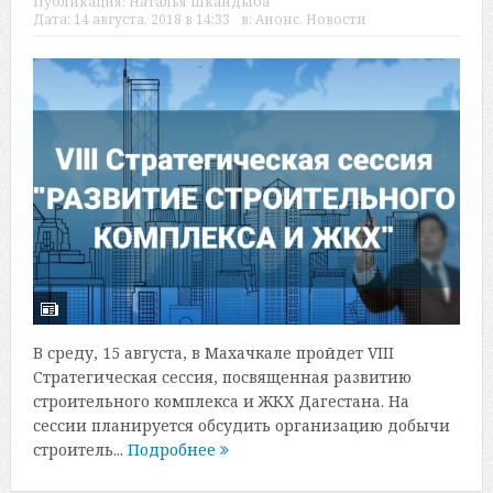
Публикация:
Наталья Шкандыба
Дата:
14 августа, 2018 в 14:33
в:
Анонс
,
Новости
В среду, 15 августа, в Махачкале пройдет VIII
Стратегическая сессия, посвященная развитию
строительного комплекса и ЖКХ Дагестана. На
сессии планируется обсудить организацию добычи
строитель...
Подробнее