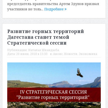
председатель правительства Артем Здунов призвал
участников не толь...
Подробнее
Развитие горных территорий
Дагестана станет темой
Стратегической сессии
Публикация:
Наталья Шкандыба
Дата:
20 июля, 2018 в 15:33
в:
Анонс
,
Новости
,
Экономика