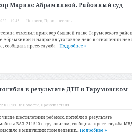
ор Марине Абрамкиной. Районный суд
022 в 10:46
в:
Новости
,
Происшествия
естана отменил приговор бывшей главе Тарумовского райо
 Абрамкиной и направил уголовное дело в отношении нее 
, сообщила пресс-служба...
Подробнее
погибла в результате ДТП в Тарумовском
22 в 11:03
в:
Новости
,
Происшествия
м числе шестилетний ребенок, погибли в результате
мобиля ВАЗ-211540 с грузовиком, сообщила пресс-служба МВ
оизошло в минувший понедельник...
Подробнее