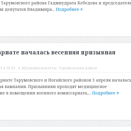
 Тарумовского района Гаджиудрата Кебедова и председател
я депутатов Владимира...
Подробнее
риате началась весенняя призывная
3 в 20:34
в:
Муниципалитеты
,
Тарумовский район
риате Тарумовского и Ногайского районов 3 апреля началас
ая кампания. Призывники проходят медицинское
ие в помещении военного комиссариата,...
Подробнее