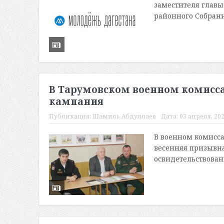
заместителя главы
районного Собрани
В Тарумовском военном комисса
кампания
Публикация:
Шамиль Абдуллаев
Дата:
03 апреля, 202
В военном комисса
весенняя призывн
освидетельствован