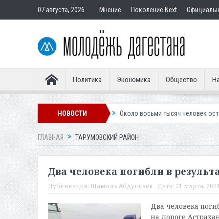
07 августа, 2026
Мнение
Поколение Next
Официаль
Политика
Экономика
Общество
На
ую» гостевую форму
НОВОСТИ
Около восьми тысяч человек остались без света
ГЛАВНАЯ
ТАРУМОВСКИЙ РАЙОН
Два человека погибли в результ
Публикация:
Шамиль Абдуллаев
Дата:
21 марта, 2024
Два человека поги
на дороге Астраха