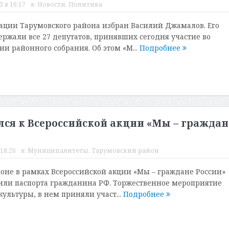
 в 16:17
в:
Новости
,
Политика
ции Тарумовского района избран Василий Джамалов. Его
ржали все 27 депутатов, принявших сегодня участие во
и районного собрания. Об этом «М...
Подробнее
ся к Всероссийской акции «Мы – граждан
 18:26
в:
Муниципалитеты
,
Тарумовский район
оне в рамках Всероссийской акции «Мы – граждане России»
или паспорта гражданина РФ. Торжественное мероприятие
культуры, в нем приняли участ...
Подробнее