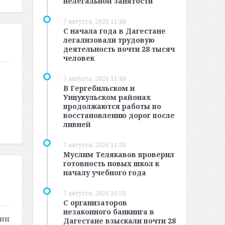
нелегальной занятости
7 августа, 2026 11:48
С начала года в Дагестане
легализовали трудовую
деятельность почти 28 тысяч
человек
7 августа, 2026 11:40
В Гергебильском и
Унцукульском районах
продолжаются работы по
восстановлению дорог после
ливней
7 августа, 2026 11:38
Муслим Телякавов проверил
готовность новых школ к
началу учебного года
7 августа, 2026 10:58
С организаторов
незаконного банкинга в
нии
Дагестане взыскали почти 28