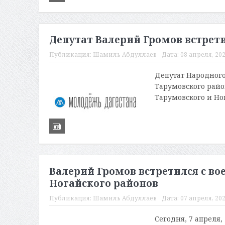
Депутат Валерий Громов встрети
Публикация:
Шамиль Абдуллаев
Дата:
08 апреля, 202
Депутат Народного
Тарумовского рай
Тарумовского и Но
Валерий Громов встретился с в
Ногайского районов
Публикация:
Шамиль Абдуллаев
Дата:
07 апреля, 202
Сегодня, 7 апреля