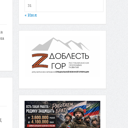
31
« Июл
на
на
Д