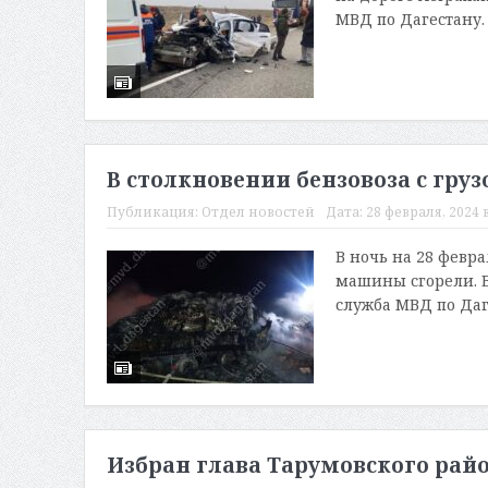
МВД по Дагестану.
В столкновении бензовоза с гру
Публикация:
Отдел новостей
Дата:
28 февраля, 2024 в
В ночь на 28 февра
машины сгорели. В
служба МВД по Даге
Избран глава Тарумовского рай