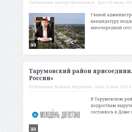
Публикация:
Альберт Мехтиханов
Дата:
03 июля, 2023
Главой администра
кандидатуру подде
внеочередной сесси
Тарумовский район присоединил
России»
Публикация:
Шамиль Абдуллаев
Дата:
22 мая, 2023 в
В Тарумовском рай
подросткам выруч
состоялось в Доме 