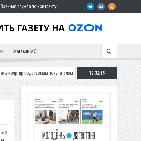
Военная служба по контракту
ии
Магазин МД
одставным покупателям
Экс-сотрудница Соцфонда получила срок за 
12:32:16
лей
ба