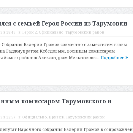
лся с семьей Героя России из Тарумовки
3 в 18:43
в:
Герои Z
,
Официально
,
Тарумовский район
 Собрания Валерий Громов совместно с заместитем главы
она Гаджиудратом Кебедовым, военным комиссаром
гайского районов Александром Мельниковы...
Подробнее
оенным комиссаром Тарумовского и
3 в 22:57
в:
Официально
,
Призыв
,
Тарумовский район
, депутат Народного собрания Валерий Громов в сопровожде