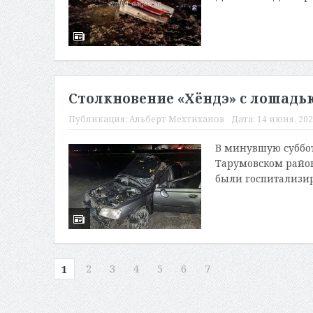
Столкновение «Хёндэ» с лошад
Публикация:
Альберт Мехтиханов
Дата:
14 июня, 202
В минувшую суббот
Тарумовском район
были госпитализир
2
3
4
5
6
7
1