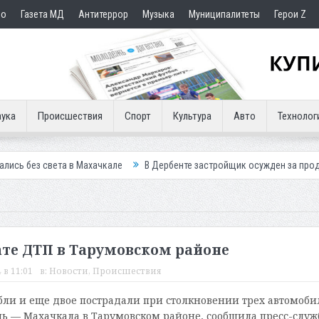
но
Газета МД
Антитеррор
Музыка
Муниципалитеты
Герои Z
ука
Происшествия
Спорт
Культура
Авто
Технолог
 в Махачкале
В Дербенте застройщик осужден за продажу квартир п
ате ДТП в Тарумовском районе
 в 11:01
в:
Новости
,
Происшествия
бли и еще двое пострадали при столкновении трех автомоби
нь — Махачкала в Тарумовском районе, сообщила пресс-служ