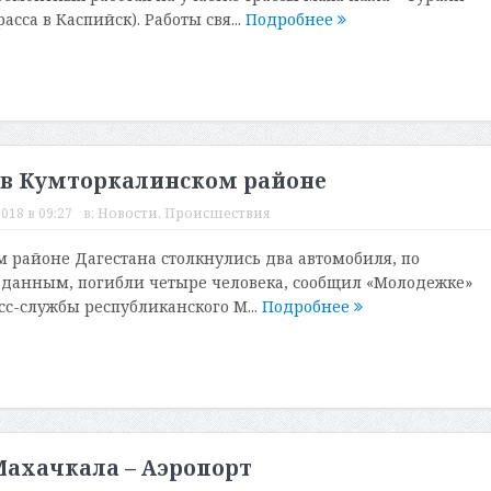
асса в Каспийск). Работы свя...
Подробнее
 в Кумторкалинском районе
018 в 09:27
в:
Новости
,
Происшествия
 районе Дагестана столкнулись два автомобиля, по
данным, погибли четыре человека, сообщил «Молодежке»
сс-службы республиканского М...
Подробнее
Махачкала – Аэропорт