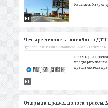
Каспийск (старая тр
Четыре человека погибли в ДТП
Публикация:
Наталья Шкандыба
Дата:
04 сентября, 2
В Кумторкалинском
предварительным 
представитель пре
Открыта правая полоса трассы 