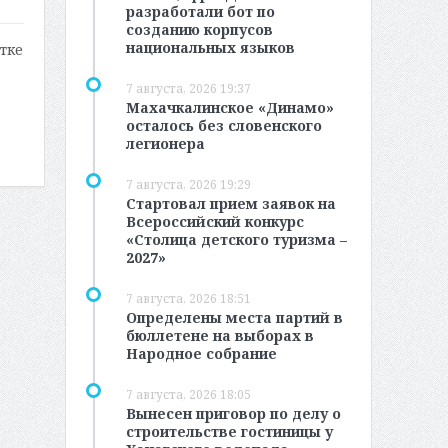
разработали бот по
созданию корпусов
национальных языков
тке
7 августа, 2026 19:37
Махачкалинское «Динамо»
осталось без словенского
легионера
7 августа, 2026 19:29
Стартовал прием заявок на
Всероссийский конкурс
«Столица детского туризма –
2027»
7 августа, 2026 18:51
Определены места партий в
бюллетене на выборах в
Народное собрание
7 августа, 2026 18:05
Вынесен приговор по делу о
строительстве гостиницы у