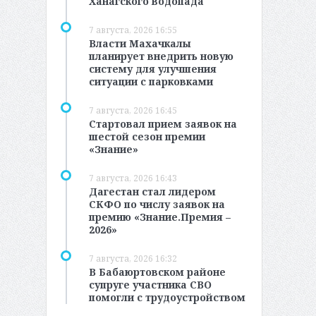
Ханагского водопада
7 августа, 2026 16:55
Власти Махачкалы
планирует внедрить новую
систему для улучшения
ситуации с парковками
7 августа, 2026 16:45
Стартовал прием заявок на
шестой сезон премии
«Знание»
7 августа, 2026 16:43
Дагестан стал лидером
СКФО по числу заявок на
премию «Знание.Премия –
2026»
7 августа, 2026 16:32
В Бабаюртовском районе
супруге участника СВО
помогли с трудоустройством