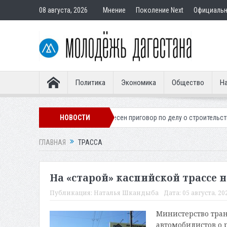
08 августа, 2026
Мнение
Поколение Next
Официаль
Политика
Экономика
Общество
На
го легионера
Вынесен приговор по делу о строительстве гостиницы у
НОВОСТИ
ГЛАВНАЯ
ТРАССА
На «старой» каспийской трассе 
Публикация:
Наталья Шкандыба
Дата:
05 августа, 20
Министерство тран
автомобилистов о 