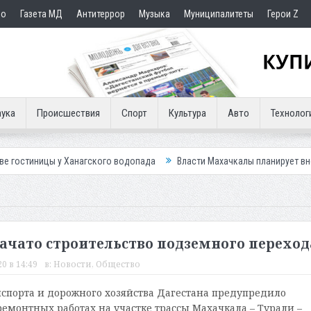
но
Газета МД
Антитеррор
Музыка
Муниципалитеты
Герои Z
ука
Происшествия
Спорт
Культура
Авто
Технолог
 Ханагского водопада
Власти Махачкалы планирует внедрить новую с
начато строительство подземного переход
20 в 14:49
в:
Новости
,
Общество
спорта и дорожного хозяйства Дагестана предупредило
ремонтных работах на участке трассы Махачкала – Турали –