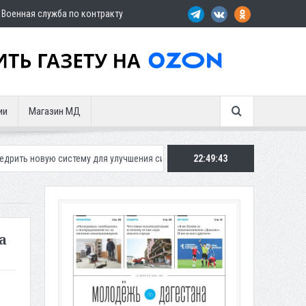
Военная служба по контракту
ии
Магазин МД
истему для улучшения ситуации с парковками
22:49:44
Махачкалинское «Дина
а