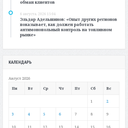
обман клиентов
6 августа, 2026 15:04
Эльдар Адельшинов: «Опыт других регионов
показывает, как должен работать
антимонопольный контроль на топливном
рынке»
КАЛЕНДАРЬ
Август 2026
Пн
Вт
Ср
Чт
Пт
Сб
Вс
1
2
3
4
5
6
7
8
9
10
11
12
13
14
15
16