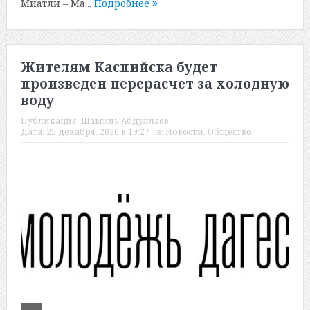
Миатли – Ма...
Подробнее
Жителям Каспийска будет
произведен перерасчет за холодную
воду
Публикация:
Шамиль Абдуллаев
Дата:
25 декабря, 2020 в 19:27
в:
Новости
,
Общество