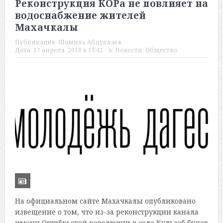
Реконструкция КОРа не повлияет на
водоснабжение жителей
Махачкалы
Публикация:
Шамиль Абдуллаев
Дата:
17 апреля, 2018 в 13:41
в:
Новости
,
Общество
На официальном сайте Махачкалы опубликовано
извещение о том, что из-за реконструкции канала
имени Октябрьской революции в селе Кульзеб будет