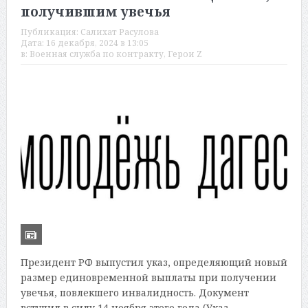
получившим увечья
Публикация:
Салихат Расулова
Дата:
16 декабря, 2024 в 13:05
в:
Военная служба по контракту
,
Герои Z
Президент РФ выпустил указ, определяющий новый
размер единовременной выплаты при получении
увечья, повлекшего инвалидность. Документ
вступил в силу 14 ноября этого года (Указ