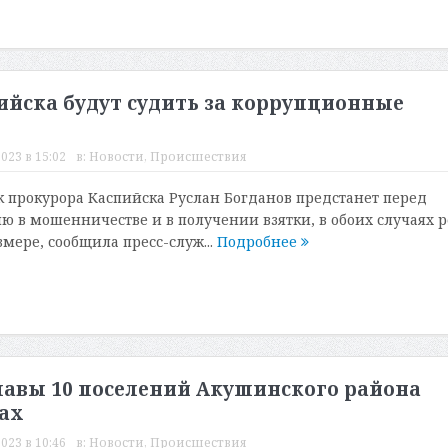
йска будут судить за коррупционные
023 в 15:02
в:
Новости
,
Происшествия
прокурора Каспийска Руслан Богданов предстанет перед
ю в мошенничестве и в получении взятки, в обоих случаях р
мере, сообщила пресс-служ...
Подробнее
лавы 10 поселений Акушинского района
ках
023 в 10:46
в:
Новости
,
Происшествия