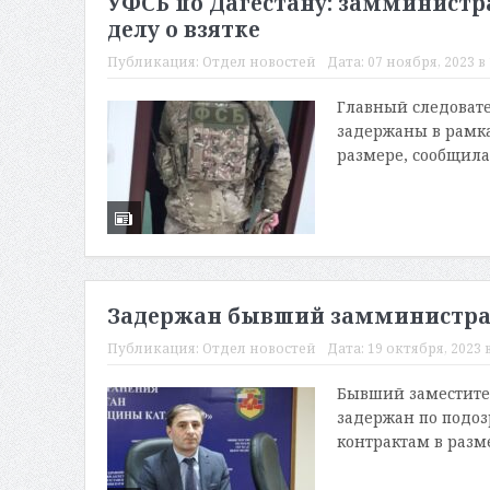
УФСБ по Дагестану: замминистр
делу о взятке
Публикация:
Отдел новостей
Дата:
07 ноября, 2023 в 
Главный следовате
задержаны в рамка
размере, сообщила
Задержан бывший замминистра 
Публикация:
Отдел новостей
Дата:
19 октября, 2023 в
Бывший заместите
задержан по подоз
контрактам в разме