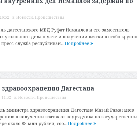
а внутренних дел Исмаилов задержан по
16:52
в:
Новости
,
Происшествия
ль дагестанского МВД Руфат Исмаилов и его заместитель
х уголовного дела о даче и получении взятки в особо крупн
 пресс-служба республикан...
Подробнее
здравоохранения Дагестана
 11:52
в:
Новости
,
Происшествия
ль министра здравоохранения Дагестана Мазай Рамазанов
рению в получении взяток от подрядчика по государственн
ре около 88 млн рублей, соо...
Подробнее