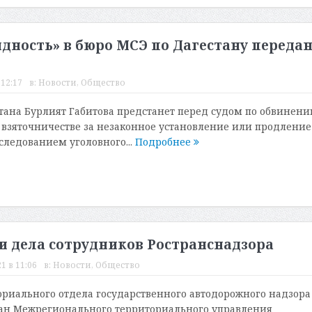
идность» в бюро МСЭ по Дагестану переда
 12:17
в:
Новости
,
Общество
ана Бурлият Габитова предстанет перед судом по обвинени
 взяточничестве за незаконное установление или продление
следованием уголовного...
Подробнее
и дела сотрудников Ространснадзора
1 в 11:06
в:
Новости
,
Общество
риального отдела государственного автодорожного надзора
тан Межрегионального территориального управления