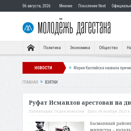
06 августа, 2026
Мнение
Поколение Next
Официаль
Политика
Экономика
Общество
На
е активности клещей
НОВОСТИ
Мэрия Каспийска назвала причину невывоза му
ГЛАВНАЯ
ВЗЯТКИ
Руфат Исмаилов арестован на д
Публикация:
Отдел новостей
Дата:
08 ноября, 2023 в 
Басманный районны
министра – началь