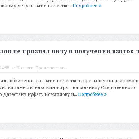
вному делу о взяточничестве...
Подробнее
ов не признал вину в получении взяток 
14:55
в:
Новости
,
Происшествия
вило обвинение во взяточничестве и превышении полномоч
силия заместителю министра – начальнику Следственного
 Дагестану Руфату Исмаилову и...
Подробнее