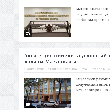
Бывший начальник 
задержан по подоз
сообщила пресс-слу
Апелляция отменила условный 
палаты Махачкалы
Публикация:
Наталья Шкандыба
Дата:
11 ноября, 202
Кировский районны
получении взяток 
МУП «Контрольно-с