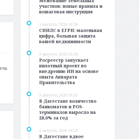
Межевание земельных
участков: новые правила и
пошаговая инструкция
5 августа, 2026 16:36
СНИЛС в ЕГРН: маленькая
цифра, большая защита
вашей недвижимости
5 августа, 2026 16:34
Росреестр запускает
пилотный проект по
ечь
внедрению ИИ на основе
опыта Аппарата
Правительства
5 августа, 2026 16:31
В Дагестане количество
банкоматов и POS-
терминалов выросло на
28,6% за год
5 августа, 2026 16:29
В Дагестане вдвое