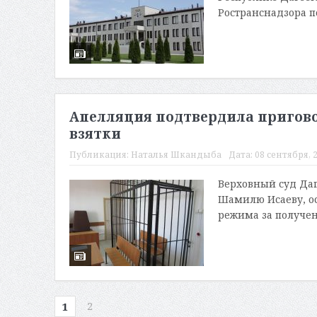
Ространснадзора п
Апелляция подтвердила пригово
взятки
Публикация:
Наталья Шкандыба
Дата:
08 сентября, 2
Верховный суд Даг
Шамилю Исаеву, ос
режима за получен
2
1