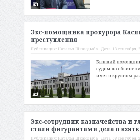
Экс-помощника прокурора Каспи
преступления
Публикация:
Наталья Шкандыба
Дата:
13 сентября, 2
Бывший помощник 
судом по обвинени
идет о крупном раз
Экс-сотрудник казначейства и г
стали фигурантами дела о взят
Публикация:
Наталья Шкандыба
Дата:
08 сентября, 2