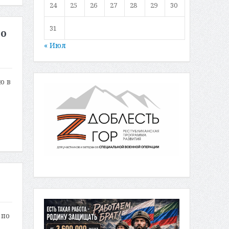
24
25
26
27
28
29
30
31
но
« Июл
ю в
 по