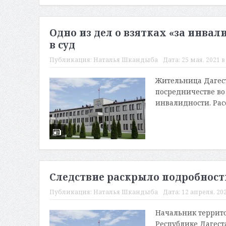
Одно из дел о взятках «за инвал
в суд
Публикация:
Наталья Шкандыба
Дата:
25 мая, 2021 в
Жительница Дагест
посредничестве во
инвалидности. Рас
Следствие раскрыло подробност
Публикация:
Наталья Шкандыба
Дата:
12 апреля, 202
Начальник террито
Республике Дагес