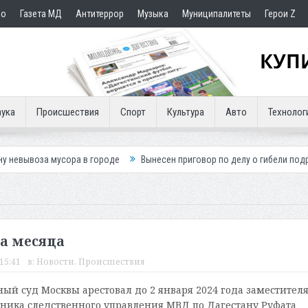
но
Газета МД
Антитеррор
Музыка
Муниципалитеты
Герои Z
ука
Происшествия
Спорт
Культура
Авто
Технолог
сора в городе
Вынесен приговор по делу о гибели подростка в ДТП
ва месяца
15:41
в:
Новости
,
Происшествия
й суд Москвы арестовал до 2 января 2024 года заместител
ника следственного управления МВД по Дагестану Руфата