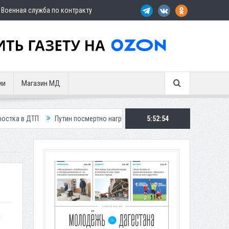
Военная служба по контракту
ии
Магазин МД
Путин посмертно наградил замглавы Шамильского района
5:52:56
Три авто
я