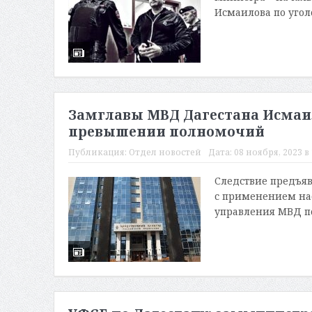
Исмаилова по уголо
Замглавы МВД Дагестана Исмаил
превышении полномочий
Публикация:
Отдел новостей
Дата:
08 ноября, 2023 в 
Следствие предъя
с применением на
управления МВД по