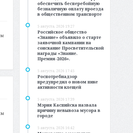
обеспечить бесперебойную
безналичную оплату проезда
в общественном транспорте
5 августа, 2026 19:27
Российское общество
ом
«Знание» объявило о старте
заявочной кампании на
соискание Просветительской
награды «Знание.
Премия-2026».
5 августа, 2026 17:45
Роспотребнадзор
предупредил о новом пике
активности клещей
5 августа, 2026 17:39
Мэрия Каспийска назвала
причину невывоза мусора в
ым
городе
5 августа, 2026 16:42