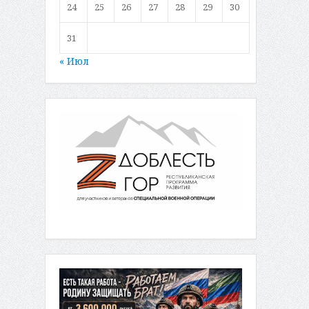
24
25
26
27
28
29
30
31
« Июл