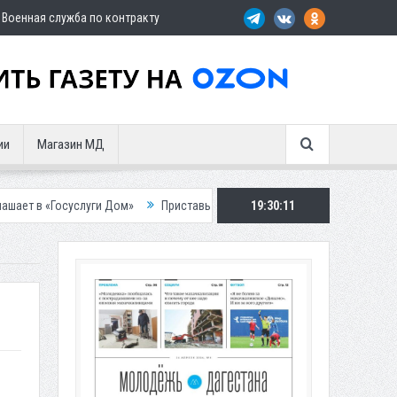
Военная служба по контракту
ии
Магазин МД
луги Дом»
Приставы конфисковали двух бурых медведей у жителя Даг
19:30:12