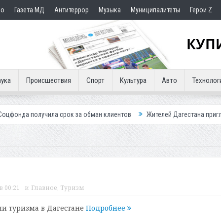
но
Газета МД
Антитеррор
Музыка
Муниципалитеты
Герои Z
ука
Происшествия
Спорт
Культура
Авто
Технолог
ила срок за обман клиентов
Жителей Дагестана приглашает в «Госус
в 00:21
в:
Главное
,
Туризм
ии туризма в Дагестане
Подробнее