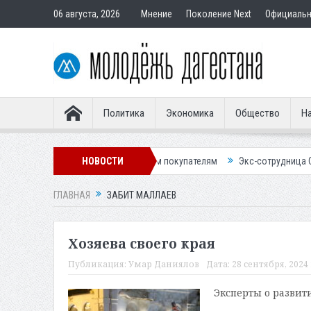
06 августа, 2026
Мнение
Поколение Next
Официаль
Политика
Экономика
Общество
На
жу квартир подставным покупателям
НОВОСТИ
Экс-сотрудница Соцфонда получ
ГЛАВНАЯ
ЗАБИТ МАЛЛАЕВ
Хозяева своего края
Публикация:
Умар Даниялов
Дата:
28 сентября, 2024 
Эксперты о развит