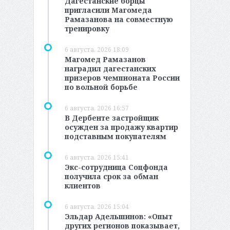
Дагестанские борцы
пригласили Магомеда
Рамазанова на совместную
тренировку
6 августа, 2026 18:09
Магомед Рамазанов
наградил дагестанских
призеров чемпионата России
по вольной борьбе
6 августа, 2026 16:57
В Дербенте застройщик
осужден за продажу квартир
подставным покупателям
6 августа, 2026 15:41
Экс-сотрудница Соцфонда
получила срок за обман
клиентов
6 августа, 2026 15:04
Эльдар Адельшинов: «Опыт
других регионов показывает,