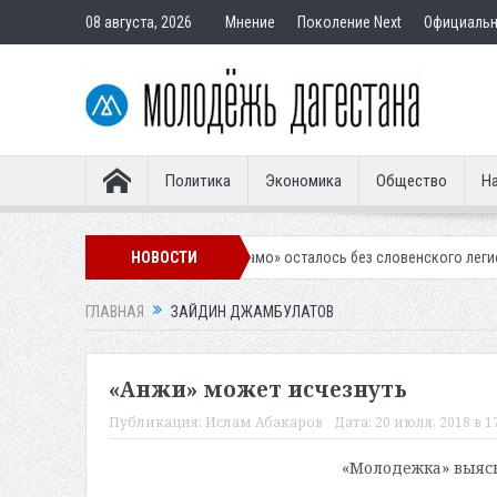
08 августа, 2026
Мнение
Поколение Next
Официаль
Политика
Экономика
Общество
На
Махачкалинское «Динамо» осталось без словенского легионера
НОВОСТИ
Выне
ГЛАВНАЯ
ЗАЙДИН ДЖАМБУЛАТОВ
«Анжи» может исчезнуть
Публикация:
Ислам Абакаров
Дата:
20 июля, 2018 в 1
«Молодежка» выясн