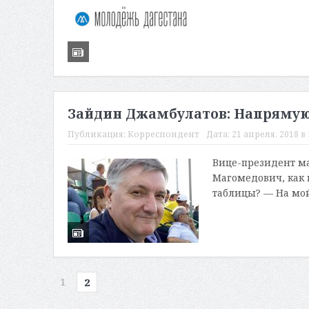
Зайдин Джамбулатов: Напрямую 
Публикация:
Корреспондент
Дата:
21 апреля, 2018 в 
Вице-президент м
Магомедович, как 
таблицы? — На мой 
1
2