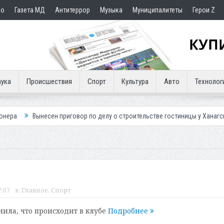
но
Газета МД
Антитеррор
Музыка
Муниципалитеты
Герои Z
ука
Происшествия
Спорт
Культура
Авто
Технолог
сен приговор по делу о строительстве гостиницы у Ханагского водопада
7:07
в:
Главное
,
Спорт
ила, что происходит в клубе
Подробнее