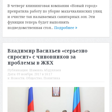
В четверг клининговая компания «Новый город»
прекратила работу по уборке махачкалинских улиц
и очистке так называемых санитарных зон. Эти
функции теперь будет выполнять
подведомственная стол...
Подробнее
Владимир Васильев «серьезно
спросит» с чиновников за
проблемы в ЖКХ
Публикация:
Шамиль Абдуллаев
Дата:
09 ноября, 2017 в 16:17
в:
Новости
,
Общество
,
Политика