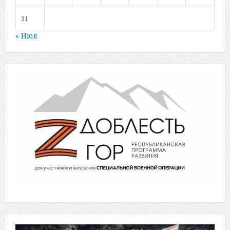
31
« Июл