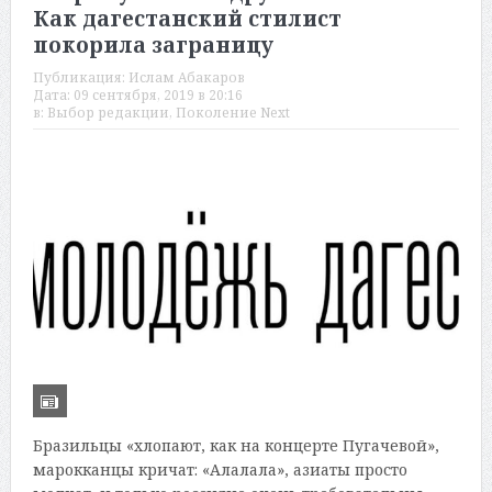
Как дагестанский стилист
покорила заграницу
Публикация:
Ислам Абакаров
Дата:
09 сентября, 2019 в 20:16
в:
Выбор редакции
,
Поколение Next
Бразильцы «хлопают, как на концерте Пугачевой»,
марокканцы кричат: «Алалала», азиаты просто