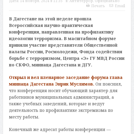
Дата:
14 ноября, 2024 в 11:35
в:
Антитеррор
,
Официально
Печать
Email
В Дагестане на этой неделе прошла
Всероссийская научно-практическая
конференция, направленная на профилактику
идеологии терроризма. В масштабном форуме
приняли участие представители Общественной
палаты России, Росмолодежи, Фонда содействия
борьбе с терроризмом, Центра «Э» ГУ МВД России
по СКФО, миннаца Дагестана и ДГУ.
Открыл и вел пленарное заседание форума глава
миннаца Дагестана Энрик Муслимов.
Он пояснил,
что конференция носит обучающий характер для
работников муниципальных администраций, а
также учебных заведений, которые и ведут
деятельность по профилактике экстремизма по
месту работы.
Конечный же адресат работы конференции —