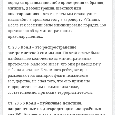
порядка организации либо проведения собрания,
митинга, демонстрации, шествия или
пикетирования»
– это то, с чем мы столкнулись
масштабно в прошлом году в аэропорту «Уйташ».
После тех событий было инициировано порядка 150
протоколов об административных
правонарушениях.
С. 20.3 КоАП – это распространение
экстремистской символики.
По этой статье было
наибольшее количество административных
протоколов. Мало кто знает, что они размещают у
себя на аватарке. Есть много ребят, которые
размещают на аватарки флаги исламского
государства, не зная того, что оно признано
террористическим и символика тоже,
соответственно, признана террористической.
Ст. 20.3.3 КоАП – публичные действия,
направленные на дискредитацию вооружённых
сил РФ.
Это опять-таки те же самые комментарии в