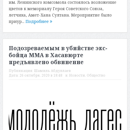
им. Ленинского комсомола состоялось возложение
цветов к мемориалу Героя Советского Союза,
летчика, Амет-Хана Султана. Мероприятие было
приур...
Подробнее
Подозреваемым в убийстве экс-
бойца ММА в Хасавюрте
предъявлено обвинение
Публикация:
Шамиль Абдуллаев
Дата:
26 октября, 2020 в 18:48
в:
Новости
,
Общество