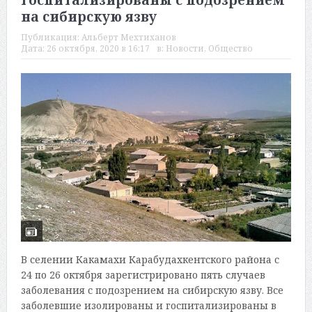
госпитализированы с подозрением
на сибирскую язву
Публикация:
Альберт Мехтиханов
Дата:
26 октября, 2020 в 16:17
в:
Новости
,
Общество
В селении Какамахи Карабудахкентского района с
24 по 26 октября зарегистрировано пять случаев
заболевания с подозрением на сибирскую язву. Все
заболевшие изолированы и госпитализированы в