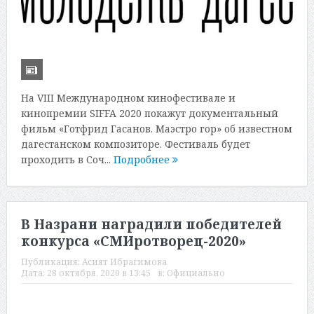
На VIII Международном кинофестивале и
кинопремии SIFFA 2020 покажут документальный
фильм «Готфрид Гасанов. Маэстро гор» об известном
дагестанском композиторе. Фестиваль будет
проходить в Соч...
Подробнее
В Назрани наградили победителей
конкурса «СМИротворец-2020»
Публикация:
Асият Ибрагимова
Дата:
28 октября, 2020 в 13:45
в:
Официально