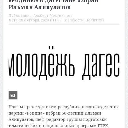
«Родины» в Дагестане избран
Ильман Алипулатов
Публикация:
Альберт Мехтиханов
Дата:
28 октября, 2020 в 11:35
в:
Новости
,
Политика
Новым председателем республиканского отделения
партии «Родина» избран 66-летний Ильман
Алипулатов, шеф-редактор группы подготовки
тематических и национальных программ ГТРК