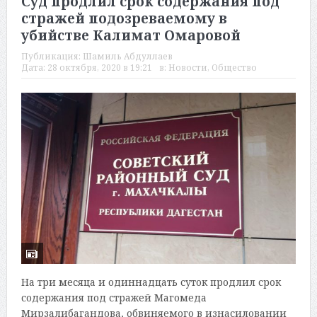
Суд продлил срок содержания под
стражей подозреваемому в
убийстве Калимат Омаровой
Публикация:
Шамиль Абдуллаев
Дата:
28 октября, 2020 в 19:21
в:
Новости
,
Общество
На три месяца и одиннадцать суток продлил срок
содержания под стражей Магомеда
Мирзалибагандова, обвиняемого в изнасиловании