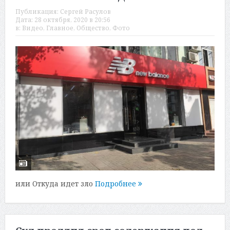
Публикация:
Сергей Расулов
Дата:
28 октября, 2020 в 20:56
в:
Видео
,
Главное
,
Общество
,
Фото
или Откуда идет зло
Подробнее