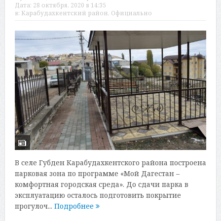
Дата:
28 октября, 2020 в 14:35
в:
Карабудахкентский район
,
Официально
В селе Губден Карабудахкентского района построена
парковая зона по программе «Мой Дагестан –
комфортная городская среда». До сдачи парка в
эксплуатацию осталось подготовить покрытие
прогулоч...
Подробнее