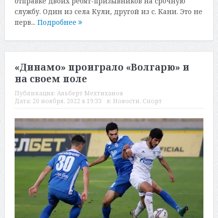
отправке двоих ребят-призывников на срочную
службу. Один из села Кули, другой из с. Кани. Это не
перв...
Подробнее
«Динамо» проиграло «Волгарю» и
на своем поле
Публикация:
Альберт Мехтиханов
Дата:
20 ноября, 2022 в 19:33
в:
Новости
,
Спорт